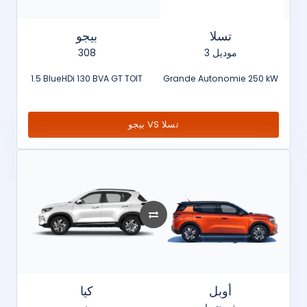
تسلا
بيجو
308
موديل 3
1.5 BlueHDi 130 BVA GT TOIT
Grande Autonomie 250 kW
بيجو VS تسلا
أوبل
كيا