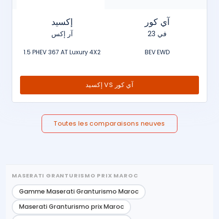
آي كور
إكسيد
في 23
آر إكس
1.5 PHEV 367 AT Luxury 4X2
BEV EWD
إكسيد VS آي كور
Toutes les comparaisons neuves
MASERATI GRANTURISMO PRIX MAROC
Gamme Maserati Granturismo Maroc
Maserati Granturismo prix Maroc