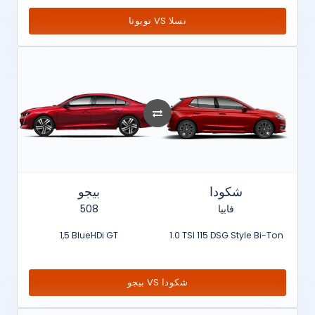
تويوتا VS تسلا
شكودا
بيجو
508
فابيا
1,5 BlueHDi GT
1.0 TSI 115 DSG Style Bi-Ton
بيجو VS شكودا