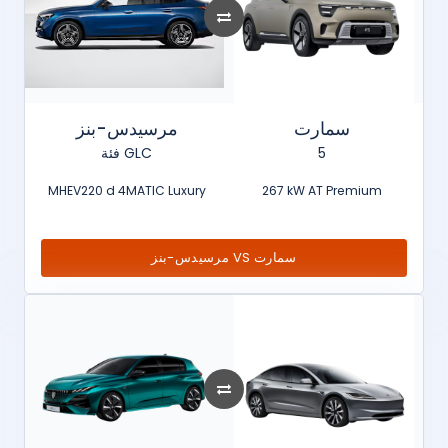
سمارت
مرسيدس-بنز
فئة GLC
5
MHEV220 d 4MATIC Luxury
267 kW AT Premium
مرسيدس-بنز VS سمارت