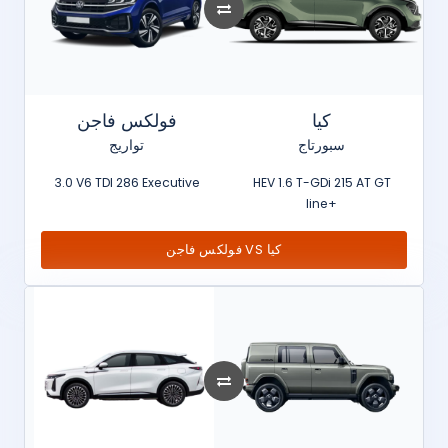
كيا
فولكس فاجن
سبورتاج
تواريج
3.0 V6 TDI 286 Executive
HEV 1.6 T-GDi 215 AT GT
line+
فولكس فاجن VS كيا