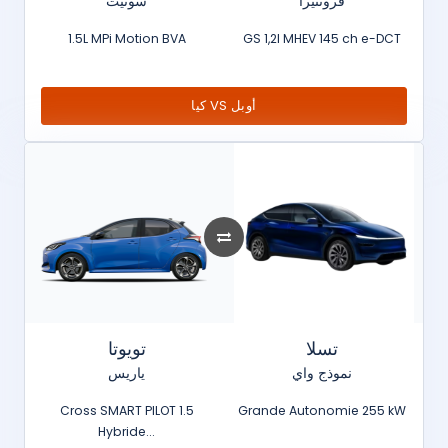
فرونتيرا
سونيت
1.5L MPi Motion BVA
GS 1,2l MHEV 145 ch e-DCT
كيا VS أوبل
تسلا
تويوتا
نموذج واي
ياريس
Cross SMART PILOT 1.5
Grande Autonomie 255 kW
Hybride...