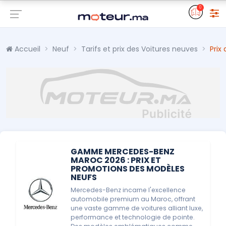
0
Accueil
Neuf
Tarifs et prix des Voitures neuves
Prix
GAMME MERCEDES-BENZ
MAROC 2026 : PRIX ET
PROMOTIONS DES MODÈLES
NEUFS
Mercedes-Benz incarne l'excellence
automobile premium au Maroc, offrant
une vaste gamme de voitures alliant luxe,
performance et technologie de pointe.