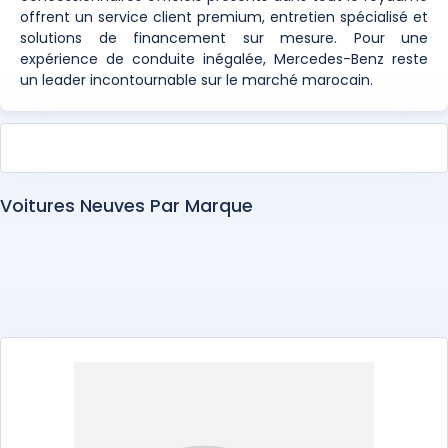
offrent un service client premium, entretien spécialisé et
solutions de financement sur mesure. Pour une
expérience de conduite inégalée, Mercedes-Benz reste
un leader incontournable sur le marché marocain.
Voitures Neuves Par Marque
Abarth
Alfa Romeo
Alpine
Aston Martin
Audi
BAIC
Bentley
BMW
BYD
Changan
Chery
Chevrolet
Citroën
Cupra
Dacia
DEEPAL
DENZA
DFSK
Dongfeng
DS
EXEED