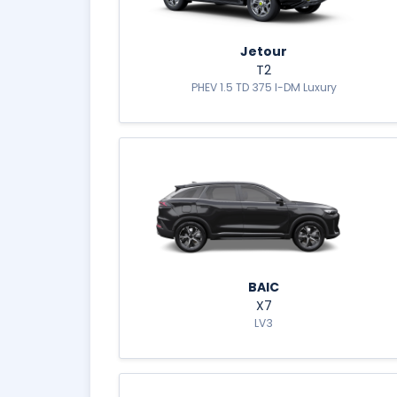
Jetour
T2
PHEV 1.5 TD 375 I-DM Luxury
BAIC
X7
LV3