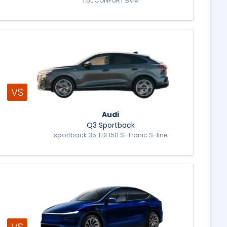
1.5L CONFORT BVM
VS
Audi
Q3 Sportback
sportback 35 TDI 150 S-Tronic S-line
VS