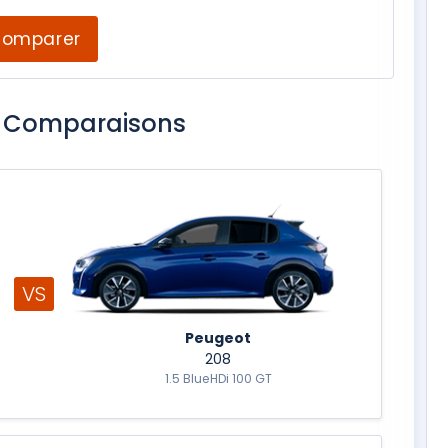
omparer
s Comparaisons
VS
Peugeot
208
1.5 BlueHDi 100 GT