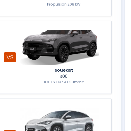
Propulsion 208 kW
VS
soueast
s06
ICE 1.6 l 197 AT Summit