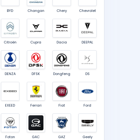
BYD
Changan
Chery
Chevrolet
Citroën
Cupra
Dacia
DEEPAL
DENZA
DFSK
Dongfeng
DS
EXEED
Ferrari
Fiat
Ford
Foton
GAC
GAZ
Geely