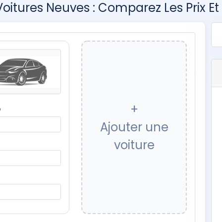
itures Neuves : Comparez Les Prix Et
+
e
Ajouter une
voiture
n