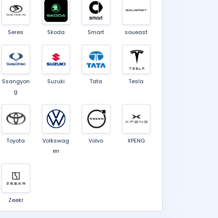
Seres
Skoda
Smart
soueast
Ssangyon
Suzuki
Tata
Tesla
g
Toyota
Volkswag
Volvo
XPENG
en
Zeekr