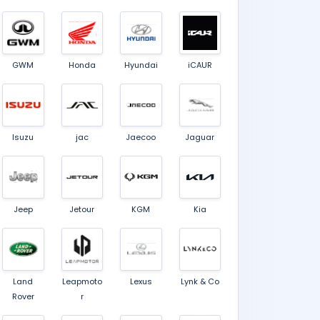
GWM
Honda
Hyundai
iCAUR
Isuzu
jac
Jaecoo
Jaguar
Jeep
Jetour
KGM
Kia
Land
Leapmoto
Lexus
Lynk & Co
Rover
r