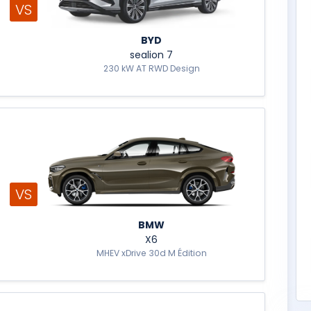
VS
BYD
sealion 7
230 kW AT RWD Design
VS
BMW
X6
MHEV xDrive 30d M Édition