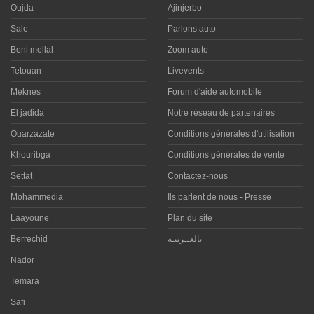
Oujda
Ajinjerbo
Sale
Parlons auto
Beni mellal
Zoom auto
Tetouan
Livevents
Meknes
Forum d'aide automobile
El jadida
Notre réseau de partenaires
Ouarzazate
Conditions générales d'utilisation
Khouribga
Conditions générales de vente
Settat
Contactez-nous
Mohammedia
Ils parlent de nous - Presse
Laayoune
Plan du site
Berrechid
بالعــربيـة
Nador
Temara
Safi