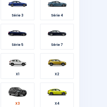
Série 3
Série 4
Série 5
Série 7
X1
X2
X3
X4