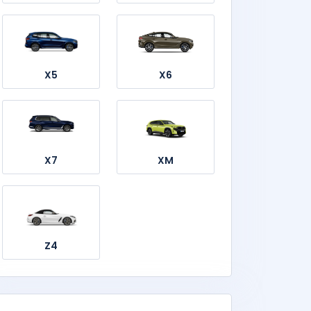
X5
X6
X7
XM
Z4