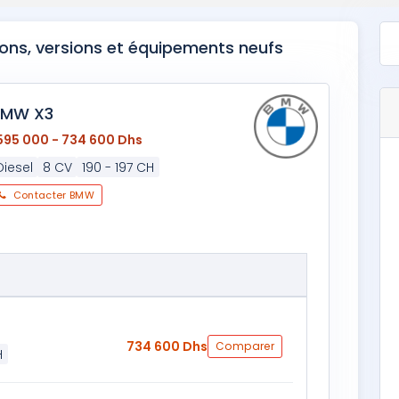
ions, versions et équipements neufs
BMW X3
595 000 - 734 600 Dhs
Diesel
8 CV
190 - 197 CH
Contacter BMW
734 600 Dhs
Comparer
H