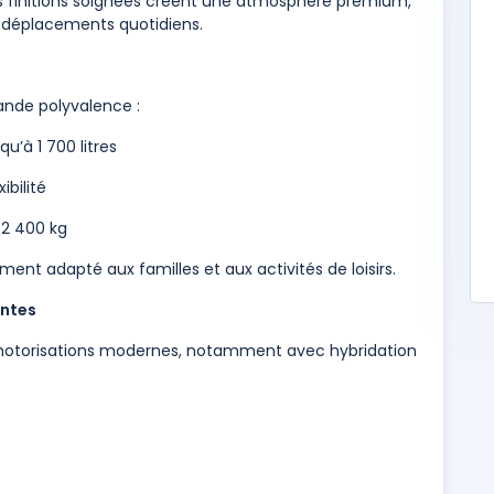
es finitions soignées créent une atmosphère premium,
s déplacements quotidiens.
ande polyvalence :
u’à 1 700 litres
ibilité
2 400 kg
ent adapté aux familles et aux activités de loisirs.
entes
 motorisations modernes, notamment avec hybridation