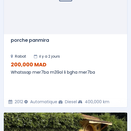
porche panmira
Rabat
il y a 2 jours
200,000 MAD
Whatssap mer7ba m39ol li bgha mer7ba
2012
Automatique
Diesel
400,000 km