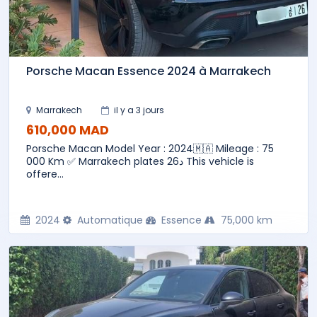
Porsche Macan Essence 2024 à Marrakech
Marrakech
il y a 3 jours
610,000 MAD
Porsche Macan Model Year : 2024🇲🇦 Mileage : 75
000 Km ✅ Marrakech plates د26 This vehicle is
offere...
2024
Automatique
Essence
75,000 km