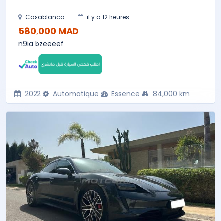
Casablanca
il y a 12 heures
580,000 MAD
n9ia bzeeeef
2022
Automatique
Essence
84,000 km