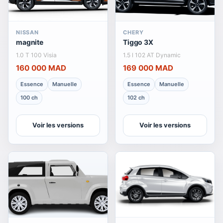
NISSAN
CHERY
magnite
Tiggo 3X
1.0 T 100 Visia
1.5 l 102 AT Dynamic
160 000 MAD
169 000 MAD
Essence
Manuelle
Essence
Manuelle
100 ch
102 ch
Voir les versions
Voir les versions