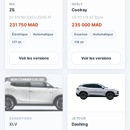
MG
GEELY
ZS
Coolray
EV 51KWH EXCLUSIVE AT
1.5 TD 174 AT Style
231 750 MAD
235 000 MAD
Électrique
Automatique
Essence
Automatique
177 ch
174 ch
Voir les versions
Voir les versions
NON COMMERCIALISÉ
SSANGYONG
JETOUR
XLV
Dashing