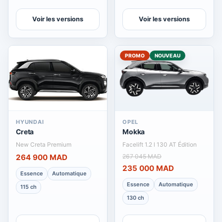
Voir les versions
Voir les versions
PROMO
NOUVEAU
HYUNDAI
OPEL
Creta
Mokka
New Creta Premium
Facelift 1.2 l 130 AT Édition
264 900 MAD
267 045 MAD
235 000 MAD
Essence
Automatique
Essence
Automatique
115 ch
130 ch