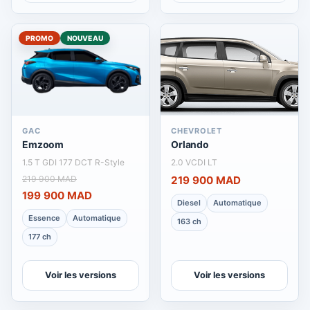
PROMO
NOUVEAU
GAC
CHEVROLET
Emzoom
Orlando
1.5 T GDI 177 DCT R-Style
2.0 VCDI LT
219 900 MAD
219 900 MAD
199 900 MAD
Diesel
Automatique
Essence
Automatique
163 ch
177 ch
Voir les versions
Voir les versions