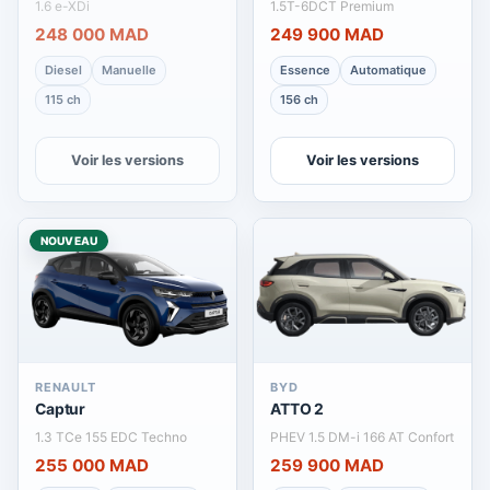
1.6 e-XDi
1.5T-6DCT Premium
248 000 MAD
249 900 MAD
Diesel
Manuelle
Essence
Automatique
115 ch
156 ch
Voir les versions
Voir les versions
NOUVEAU
RENAULT
BYD
Captur
ATTO 2
1.3 TCe 155 EDC Techno
PHEV 1.5 DM-i 166 AT Confort
255 000 MAD
259 900 MAD