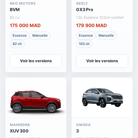
NEO MOTORS
GEELY
BVM
GX3 Pro
82 cv
1.5L Essence 103ch confort
175 000 MAD
179 900 MAD
Essence
Manuelle
Essence
Manuelle
82 ch
103 ch
Voir les versions
Voir les versions
MAHINDRA
OMODA
XUV 300
3