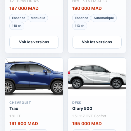
1.2 l Turbo 110 W6
HEV 1.5 T5 113 AT lux
187 000 MAD
190 000 MAD
Essence
Manuelle
Essence
Automatique
110 ch
113 ch
Voir les versions
Voir les versions
CHEVROLET
DFSK
Trax
Glory 500
1.8L LT
1.5 l 117 CVT Confort
191 900 MAD
195 000 MAD