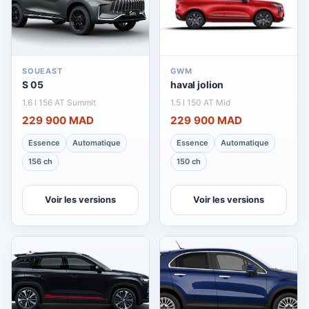
SOUEAST
GWM
S 05
haval jolion
1.6 l 156 AT Summit
1.5 l 150 AT Mid
229 900 MAD
229 900 MAD
Essence
Automatique
Essence
Automatique
156 ch
150 ch
Voir les versions
Voir les versions