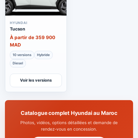
HYUNDAI
Tucson
À partir de 359 900
MAD
10 versions
Hybride
Diesel
Voir les versions
Catalogue complet Hyundai au Maroc
Photos, vidéos, options détaillées et demande de
rendez-vous en concession.