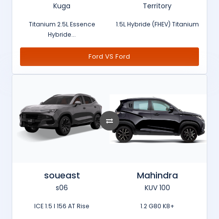
Kuga
Territory
Titanium 2.5L Essence
1.5L Hybride (FHEV) Titanium
Hybride...
Ford VS Ford
soueast
Mahindra
s06
KUV 100
ICE 1.5 l 156 AT Rise
1.2 G80 K8+