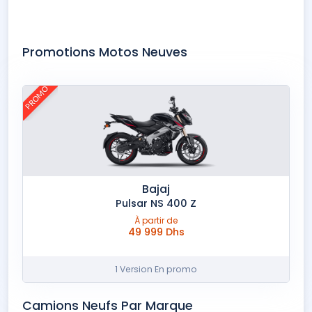
Aprilia
Bajaj
Benelli
BMW
CFMoto
Cimatti
Promotions Motos Neuves
Docker
E-Moto
Ei-Hei
FB-Mondial
Guzzi
Harley-Davidson
PROMO
Honda
Kayo
KTM
Kymco
Oba Motors
Phoenix
Piaggio
QJMoto
Royal Enfield
Seat
Suzuki
Tailg
Takado
Vespa
Voge
Yadea
Yamaha
Zontes
Bajaj
Pulsar NS 400 Z
À partir de
49 999 Dhs
1 Version En promo
Camions Neufs Par Marque