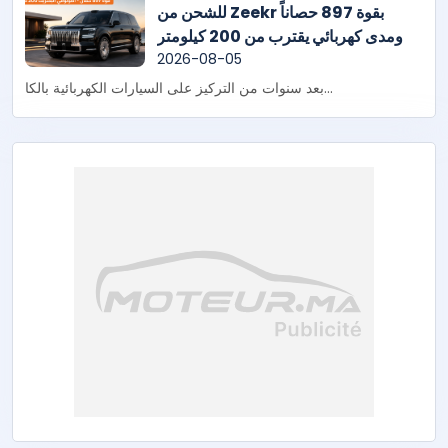
للشحن من Zeekr بقوة 897 حصاناً
ومدى كهربائي يقترب من 200 كيلومتر
2026-08-05
بعد سنوات من التركيز على السيارات الكهربائية بالكا...