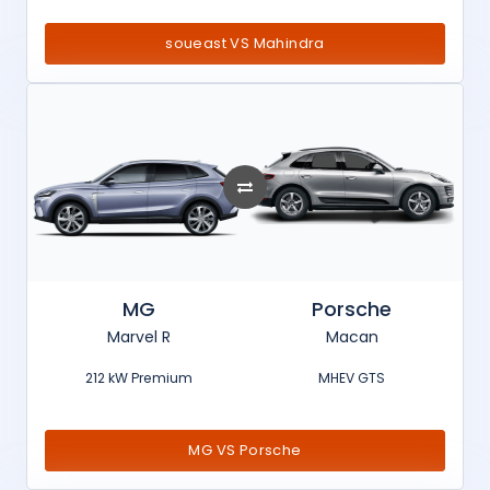
soueast VS Mahindra
MG
Porsche
Marvel R
Macan
212 kW Premium
MHEV GTS
MG VS Porsche