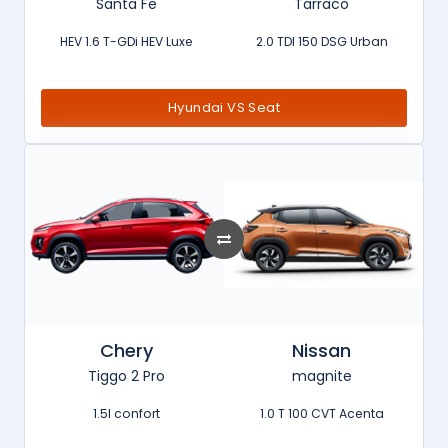
Santa Fe
Tarraco
HEV 1.6 T-GDi HEV Luxe
2.0 TDI 150 DSG Urban
Hyundai VS Seat
Chery
Nissan
Tiggo 2 Pro
magnite
1.5l confort
1.0 T 100 CVT Acenta