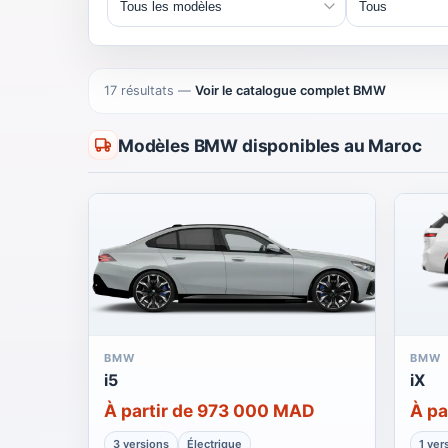
17 résultats
—
Voir le catalogue complet BMW
Modèles BMW disponibles au Maroc
BMW
BMW
i5
iX
À partir de 973 000 MAD
À pa
3 versions
Électrique
1 ver