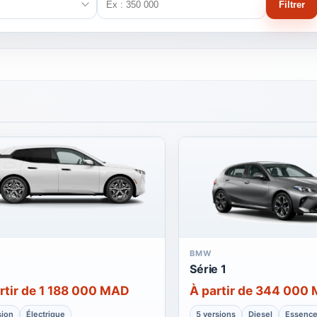
Filtrer
BMW
Série 1
rtir de 1 188 000 MAD
À partir de 344 000
sion
Électrique
5 versions
Diesel
Essenc