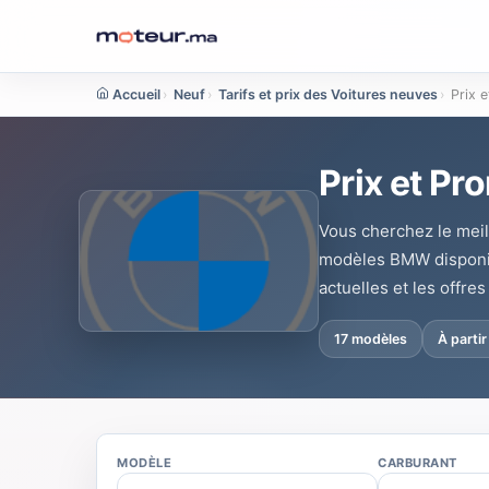
Accueil
›
Neuf
›
Tarifs et prix des Voitures neuves
›
Prix 
Prix et P
Vous cherchez le meil
modèles BMW disponibl
actuelles et les offr
17 modèles
À parti
MODÈLE
CARBURANT