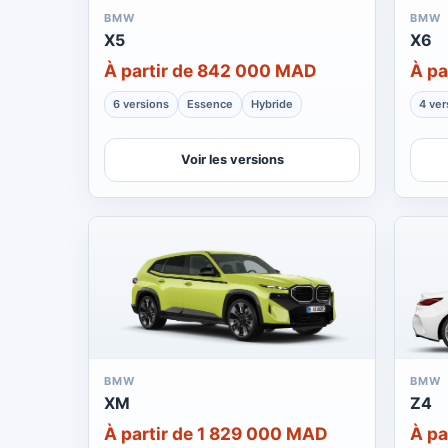
BMW
BMW
X5
X6
À partir de 842 000 MAD
À pa
6 versions
Essence
Hybride
4 ver
Voir les versions
BMW
BMW
XM
Z4
À partir de 1 829 000 MAD
À pa