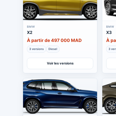
BMW
BMW
X2
X3
À partir de 497 000 MAD
À pa
3 versions
Diesel
3 ver
Voir les versions