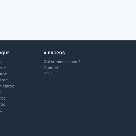
RQUE
À PROPOS
oc
Qui sommes-nous ?
aroc
Contact
aroc
CGU
aroc
n Maroc
c
aroc
roc
c