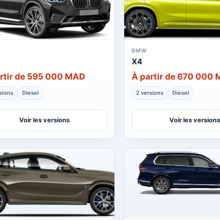
BMW
X4
rtir de 595 000 MAD
À partir de 670 000
sions
Diesel
2 versions
Diesel
Voir les versions
Voir les versions