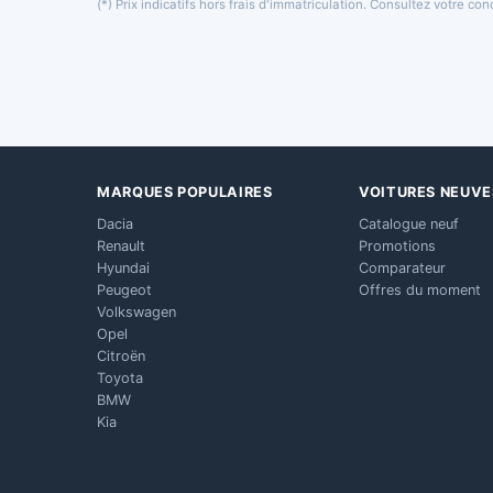
(*) Prix indicatifs hors frais d'immatriculation. Consultez votre c
MARQUES POPULAIRES
VOITURES NEUVE
Dacia
Catalogue neuf
Renault
Promotions
Hyundai
Comparateur
Peugeot
Offres du moment
Volkswagen
Opel
Citroën
Toyota
BMW
Kia