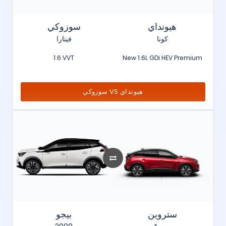
هيونداي
سوزوكي
كونا
فيتارا
1.6 VVT
New 1.6L GDi HEV Premium
سوزوكي VS هيونداي
ستروين
بيجو