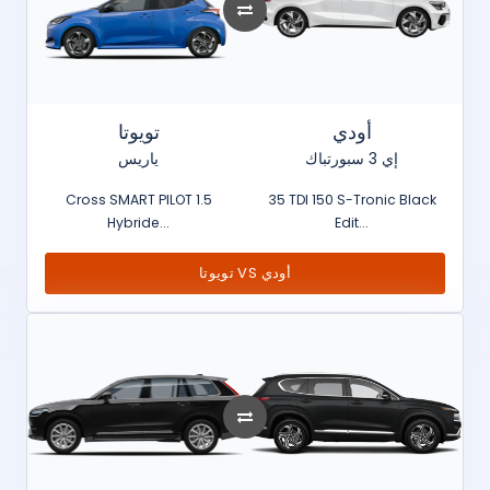
أودي
تويوتا
إي 3 سبورتباك
ياريس
Cross SMART PILOT 1.5
35 TDI 150 S-Tronic Black
Hybride...
Edit...
تويوتا VS أودي