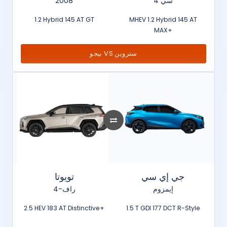
2008
سي 4
1.2 Hybrid 145 AT GT
MHEV 1.2 Hybrid 145 AT
MAX+
بيجو VS ستروين
جي إي سي
تويوتا
إيمزوم
راف-4
2.5 HEV 183 AT Distinctive+
1.5 T GDI 177 DCT R-Style