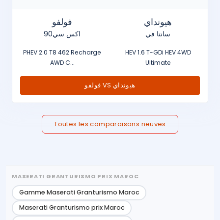
هيونداي
فولفو
سانتا في
اكس سي90
PHEV 2.0 T8 462 Recharge
HEV 1.6 T-GDi HEV 4WD
AWD C...
Ultimate
فولفو VS هيونداي
Toutes les comparaisons neuves
MASERATI GRANTURISMO PRIX MAROC
Gamme Maserati Granturismo Maroc
Maserati Granturismo prix Maroc