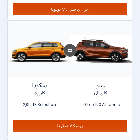
تويوتا VS جي إي سي
رينو
شكودا
كارديان
كاروك
2,0L TDI Selection
1.0 Tce 100 AT Iconic
شكودا VS رينو