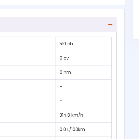
510 ch
0 cv
0 nm
-
-
314.0 km/h
0.0 L/100km