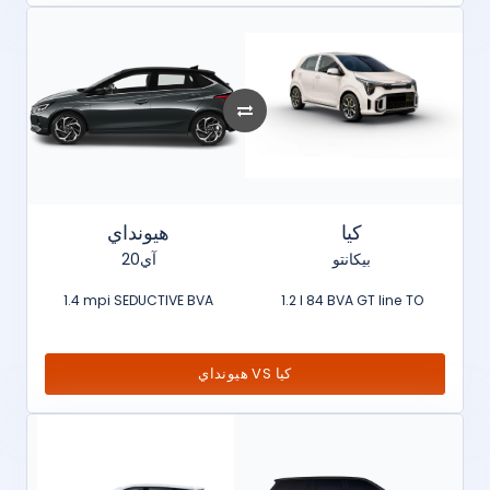
كيا
هيونداي
بيكانتو
آي20
1.4 mpi SEDUCTIVE BVA
1.2 l 84 BVA GT line TO
هيونداي VS كيا