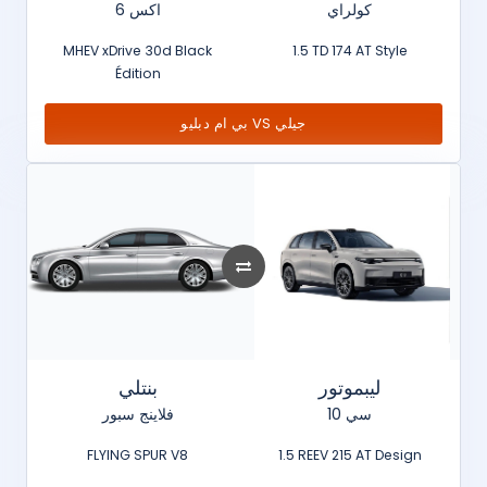
كولراي
اكس 6
MHEV xDrive 30d Black
1.5 TD 174 AT Style
Édition
بي ام دبليو VS جيلي
ليبموتور
بنتلي
سي 10
فلاينج سبور
FLYING SPUR V8
1.5 REEV 215 AT Design