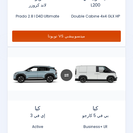
لاند كروزر
L200
Prado 2.8 l D4D Ultimate
Double Cabine 4x4 GLX HP
تويوتا VS ميتسوبيشي
كيا
كيا
بي في 5 كارجو
إي في 3
Active
Business+ LR