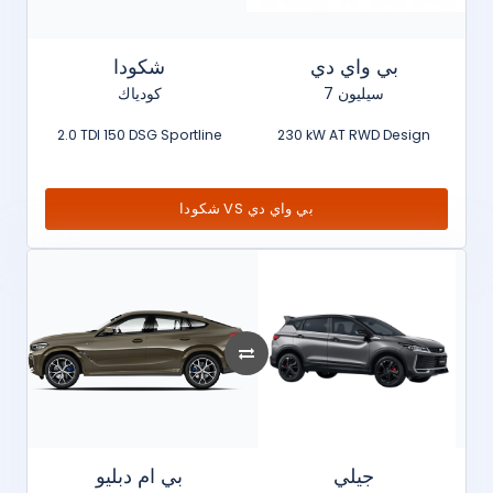
بي واي دي
شكودا
سيليون 7
كودياك
2.0 TDI 150 DSG Sportline
230 kW AT RWD Design
شكودا VS بي واي دي
جيلي
بي ام دبليو