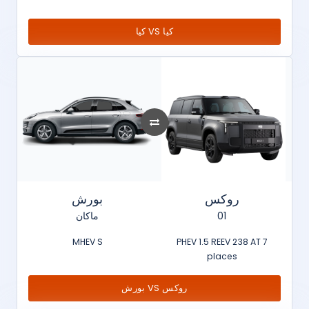
كيا VS كيا
روكس
بورش
ماكان
01
MHEV S
PHEV 1.5 REEV 238 AT 7
places
بورش VS روكس