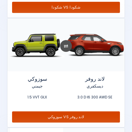
شكودا VS شكودا
لاند روفر
سوزوكي
ديسكفري
جيمني
1.5 VVT GLX
3.0 D I6 300 AWD SE
سوزوكي VS لاند روفر