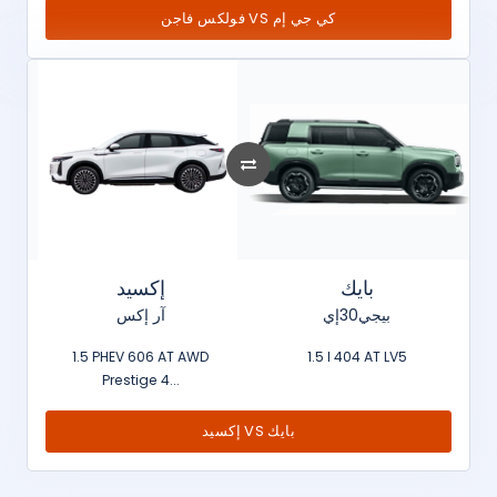
فولكس فاجن VS كي جي إم
بايك
إكسيد
بيجي30إي
آر إكس
1.5 PHEV 606 AT AWD
1.5 l 404 AT LV5
Prestige 4...
إكسيد VS بايك