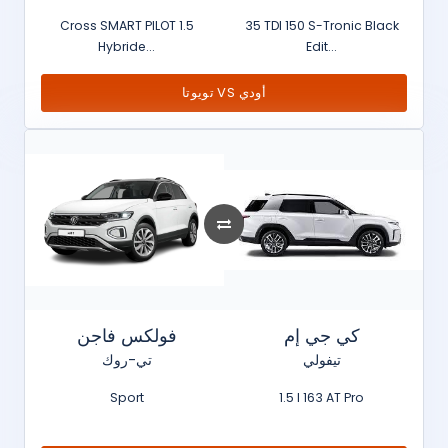
Cross SMART PILOT 1.5
35 TDI 150 S-Tronic Black
Hybride...
Edit...
تويوتا VS أودي
كي جي إم
فولكس فاجن
تيفولي
تي-روك
Sport
1.5 l 163 AT Pro