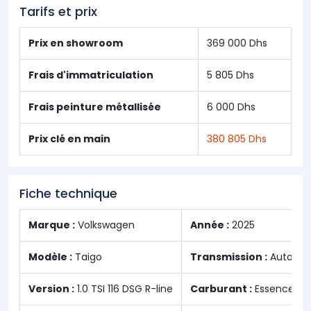
Tarifs et prix
Prix en showroom
369 000 Dhs
Frais d'immatriculation
5 805 Dhs
Frais peinture métallisée
6 000 Dhs
Prix clé en main
380 805 Dhs
Fiche technique
Marque :
Volkswagen
Année :
2025
Modèle :
Taigo
Transmission :
Automat
Version :
1.0 TSI 116 DSG R-line
Carburant :
Essence