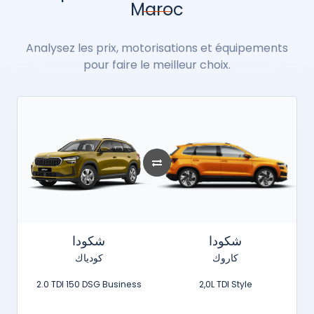
Maroc
Analysez les prix, motorisations et équipements
pour faire le meilleur choix.
شكودا
شكودا
كاروك
كودياك
2.0 TDI 150 DSG Business
2,0L TDI Style