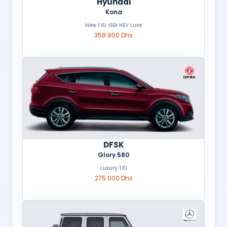
Hyundai
Kona
New 1.6L GDi HEV Luxe
358 900 Dhs
DFSK
Glory 580
Luxury 1.5l
275 000 Dhs