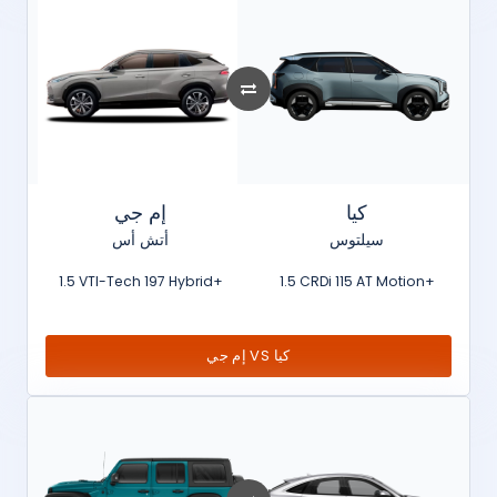
كيا
إم جي
سيلتوس
أتش أس
1.5 VTI-Tech 197 Hybrid+
1.5 CRDi 115 AT Motion+
إم جي VS كيا