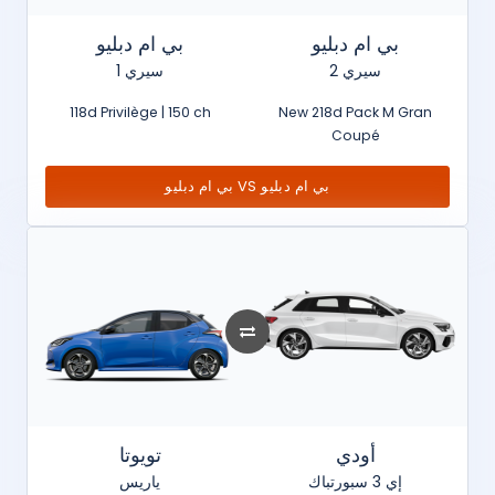
بي ام دبليو
بي ام دبليو
سيري 2
سيري 1
118d Privilège | 150 ch
New 218d Pack M Gran
Coupé
بي ام دبليو VS بي ام دبليو
أودي
تويوتا
إي 3 سبورتباك
ياريس