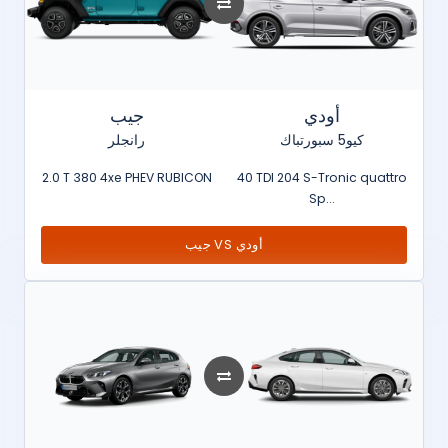
أودي
جيب
كيو5 سبورتباك
رانجلر
2.0 T 380 4xe PHEV RUBICON
40 TDI 204 S-Tronic quattro
Sp...
جيب VS أودي