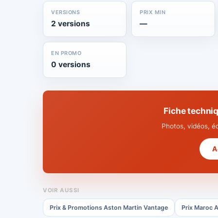
VERSIONS
PRIX MIN
2 versions
—
EN PROMO
0 versions
Fiche techni
Photos, vidéos, é
A
VOIR AUSSI
Prix & Promotions Aston Martin Vantage
Prix Maroc 