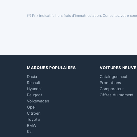
(*) Prix indicatifs hors frais d'immatriculation. Consultez votre c
MARQUES POPULAIRES
VOITURES NEUVE
Dacia
Catalogue neuf
Renault
Promotions
Hyundai
Comparateur
Peugeot
Offres du moment
Volkswagen
Opel
Citroën
Toyota
BMW
Kia