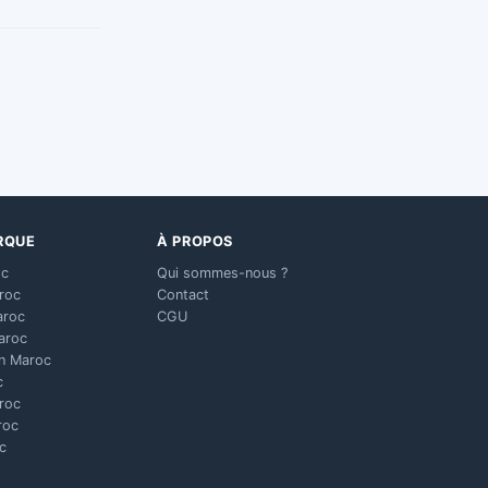
RQUE
À PROPOS
oc
Qui sommes-nous ?
aroc
Contact
aroc
CGU
aroc
n Maroc
c
aroc
roc
c