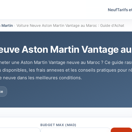
Neuf
Tarifs e
 Martin
›
Voiture Neuve Aston Martin Vantage au Maroc : Guide d'Achat
euve Aston Martin Vantage au
heter une Aston Martin Vantage neuve au Maroc ? Ce guide ras
ns disponibles, les frais annexes et les conseils pratiques pour r
e neuve dans les meilleures conditions.
ce
BUDGET MAX (MAD)