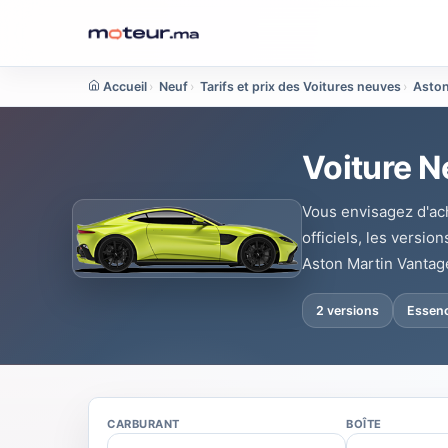
Accueil
›
Neuf
›
Tarifs et prix des Voitures neuves
›
Aston
Voiture N
Vous envisagez d'ac
officiels, les versio
Aston Martin Vantag
2 versions
Essen
CARBURANT
BOÎTE