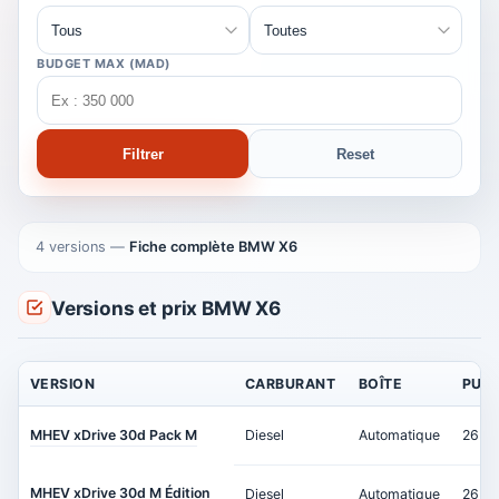
BUDGET MAX (MAD)
Filtrer
Reset
4 versions
—
Fiche complète BMW X6
Versions et prix BMW X6
VERSION
CARBURANT
BOÎTE
PUI
MHEV xDrive 30d Pack M
Diesel
Automatique
265 c
MHEV xDrive 30d M Édition
Diesel
Automatique
265 c