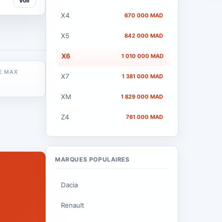
Voir
X4
670 000 MAD
X5
842 000 MAD
X6
1 010 000 MAD
E MAX
X7
1 381 000 MAD
XM
1 829 000 MAD
Z4
761 000 MAD
MARQUES POPULAIRES
Dacia
Renault