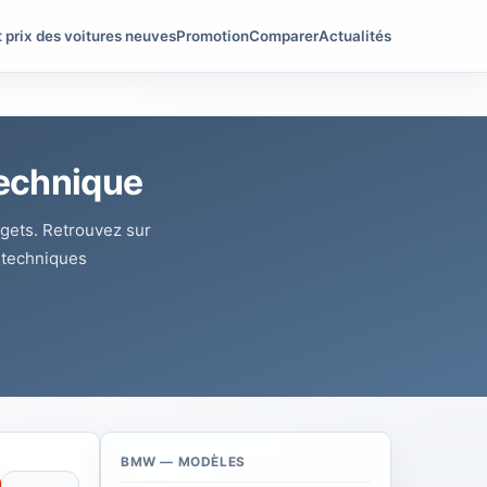
t prix des voitures neuves
Promotion
Comparer
Actualités
Technique
dgets. Retrouvez sur
s techniques
BMW — MODÈLES