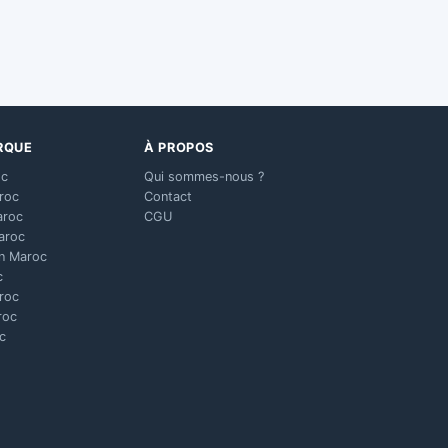
RQUE
À PROPOS
oc
Qui sommes-nous ?
aroc
Contact
aroc
CGU
aroc
n Maroc
c
aroc
roc
c