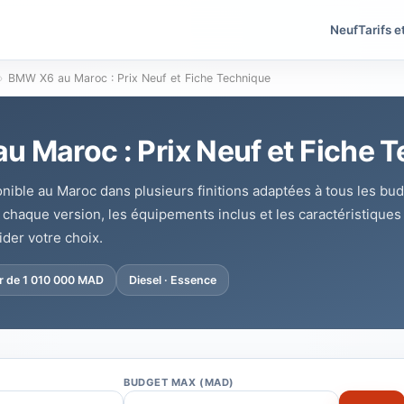
Neuf
Tarifs e
›
BMW X6 au Maroc : Prix Neuf et Fiche Technique
 Maroc : Prix Neuf et Fiche 
ible au Maroc dans plusieurs finitions adaptées à tous les bu
e chaque version, les équipements inclus et les caractéristique
ider votre choix.
ir de 1 010 000 MAD
Diesel · Essence
BUDGET MAX (MAD)