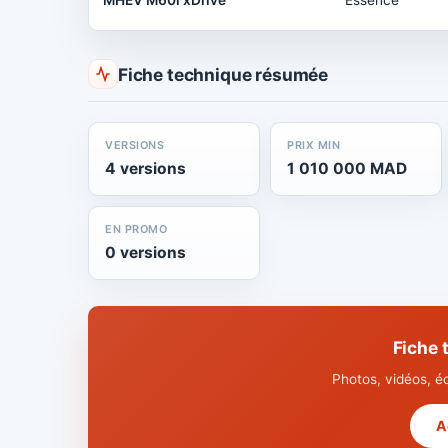
MHEV M60i xDrive
Essence
Fiche technique résumée
VERSIONS
PRIX MIN
4 versions
1 010 000 MAD
EN PROMO
0 versions
Fiche
Photos, vidéos, é
A