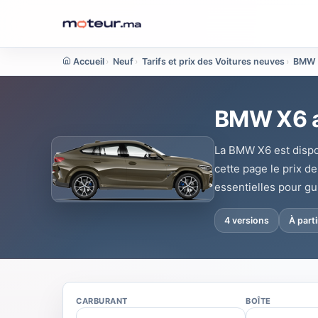
Accueil
›
Neuf
›
Tarifs et prix des Voitures neuves
›
BMW
BMW X6 au
La BMW X6 est dispon
cette page le prix d
essentielles pour gu
4 versions
À part
CARBURANT
BOÎTE