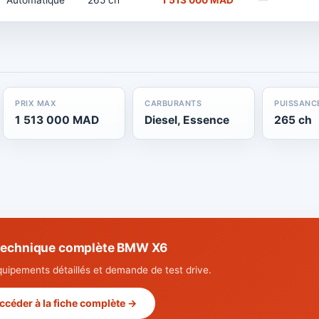
Automatique
265 ch
1 513 000 MAD
—
PRIX MAX
CARBURANTS
PUISSANC
1 513 000 MAD
Diesel, Essence
265 ch
 technique complète BMW X6
quipements détaillés et demande de test drive.
ccéder à la fiche complète →