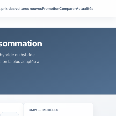
t prix des voitures neuves
Promotion
Comparer
Actualités
nsommation
 hybride ou hybride
ion la plus adaptée à
BMW — MODÈLES