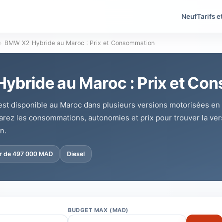
Neuf
Tarifs e
›
BMW X2 Hybride au Maroc : Prix et Consommation
ybride au Maroc : Prix et Co
st disponible au Maroc dans plusieurs versions motorisées en
rez les consommations, autonomies et prix pour trouver la vers
n.
ir de 497 000 MAD
Diesel
BUDGET MAX (MAD)