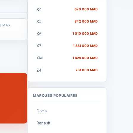
X4
670 000 MAD
X5
842 000 MAD
E MAX
X6
1 010 000 MAD
X7
1 381 000 MAD
XM
1 829 000 MAD
Z4
761 000 MAD
MARQUES POPULAIRES
Dacia
Renault