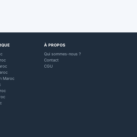
RQUE
À PROPOS
oc
Qui sommes-nous ?
aroc
Contact
aroc
CGU
aroc
n Maroc
c
aroc
roc
c