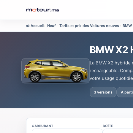
Accueil
›
Neuf
›
Tarifs et prix des Voitures neuves
›
BMW
BMW X2 H
La BMW X2 hybride e
rechargeable. Compa
votre usage quotidie
3 versions
À part
CARBURANT
BOÎTE