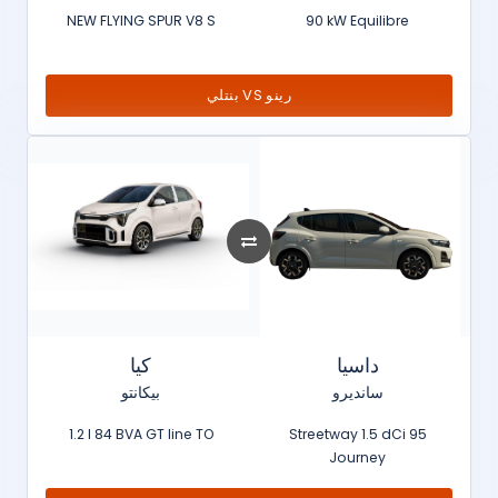
NEW FLYING SPUR V8 S
90 kW Equilibre
بنتلي VS رينو
داسيا
كيا
سانديرو
بيكانتو
1.2 l 84 BVA GT line TO
Streetway 1.5 dCi 95
Journey