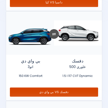
كيا VS داسيا
دفسك
بي واي دي
غلوري 500
اتو3
150 KW Comfort
1.5 l 117 CVT Dynamic
بي واي دي VS دفسك