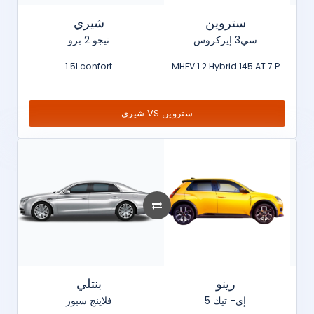
ستروين
شيري
سي3 إيركروس
تيجو 2 برو
1.5l confort
MHEV 1.2 Hybrid 145 AT 7 P
شيري VS ستروين
رينو
بنتلي
5 إي- تيك
فلاينج سبور