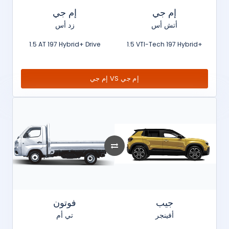
إم جي
إم جي
أتش أس
زد أس
1.5 AT 197 Hybrid+ Drive
1.5 VTI-Tech 197 Hybrid+
إم جي VS إم جي
جيب
فوتون
أفينجر
تي أم