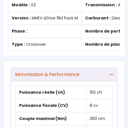
Modèle :
X2
Transmission :
Auto
Version :
MHEV sDrive 18d Pack M
Carburant :
Diesel
Phase :
Nombre de portes :
Type :
Crossover
Nombre de places :
Motorisation & Performance
Puissance réelle (ch)
150 ch
Puissance fiscale (CV)
8 cv
Couple maximal (Nm)
360 nm