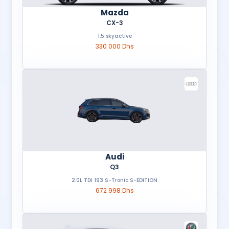
Mazda
CX-3
1.5 skyactive
330 000 Dhs
Audi
Q3
2.0L TDI 193 S-Tronic S-EDITION
672 998 Dhs