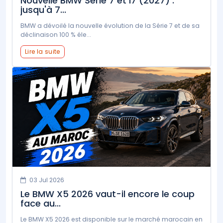
Nouvelle BMW Série 7 et i7 (2027) :
jusqu'à 7...
BMW a dévoilé la nouvelle évolution de la Série 7 et de sa
déclinaison 100 % éle...
Lire la suite
03 Jul 2026
Le BMW X5 2026 vaut-il encore le coup
face au...
Le BMW X5 2026 est disponible sur le marché marocain en