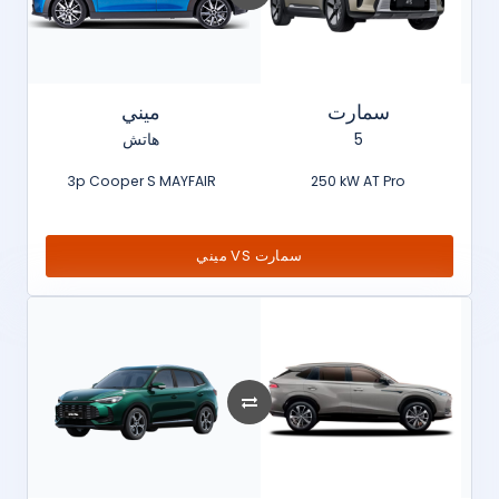
سمارت
ميني
هاتش
5
3p Cooper S MAYFAIR
250 kW AT Pro
ميني VS سمارت