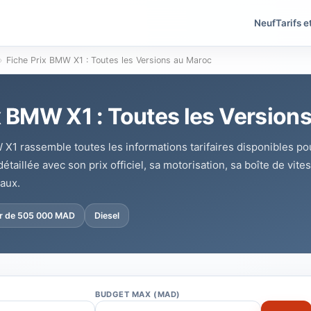
Neuf
Tarifs e
›
Fiche Prix BMW X1 : Toutes les Versions au Maroc
x BMW X1 : Toutes les Version
 X1 rassemble toutes les informations tarifaires disponibles p
taillée avec son prix officiel, sa motorisation, sa boîte de vite
aux.
ir de 505 000 MAD
Diesel
BUDGET MAX (MAD)