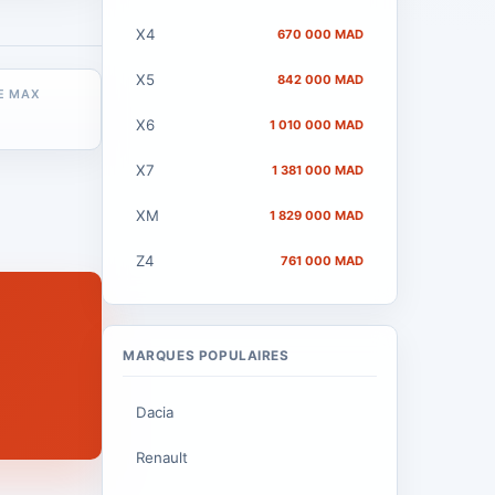
X4
670 000 MAD
X5
842 000 MAD
E MAX
X6
1 010 000 MAD
X7
1 381 000 MAD
XM
1 829 000 MAD
Z4
761 000 MAD
MARQUES POPULAIRES
Dacia
Renault