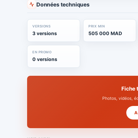
Données techniques
VERSIONS
PRIX MIN
3 versions
505 000 MAD
EN PROMO
0 versions
Fiche
Photos, vidéos, é
A