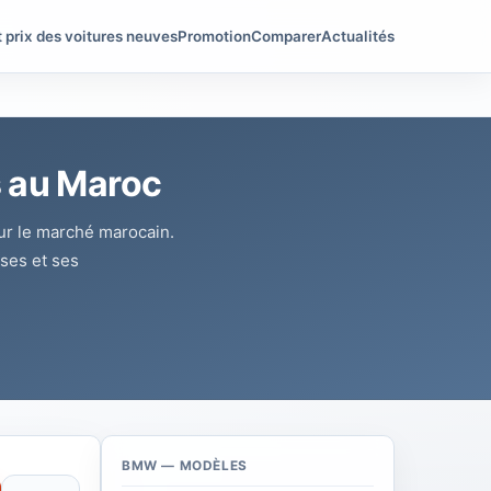
t prix des voitures neuves
Promotion
Comparer
Actualités
s au Maroc
our le marché marocain.
sses et ses
BMW — MODÈLES