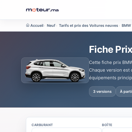
Accueil
›
Neuf
›
Tarifs et prix des Voitures neuves
›
BMW
Fiche Pri
Cette fiche prix BMW
Chaque version est dé
équipements princip
3 versions
À part
CARBURANT
BOÎTE