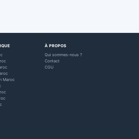
RQUE
À PROPOS
oc
Qui sommes-nous ?
aroc
Contact
aroc
CGU
aroc
n Maroc
c
aroc
roc
c