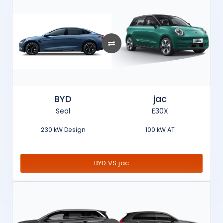
BYD
jac
Seal
E30X
230 kW Design
100 kW AT
BYD VS jac