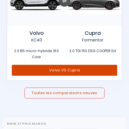
Volvo
Cupra
XC40
Formentor
2.0 B5 micro-hybride 163
2.0 TDI 150 DSG COOPER Ed
Core
Volvo VS Cupra
Toutes les comparaisons neuves
BMW X1 PRIX MAROC