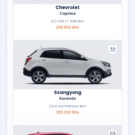
Chevrolet
Captiva
2.2 VCDI LT 4WD BVA
299 900 Dhs
Ssangyong
Korando
2.0 e-XDI Premium BVA
255 000 Dhs