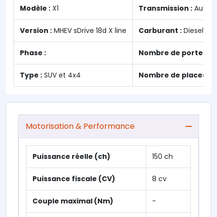
Modèle :
X1
Transmission :
Autom
Version :
MHEV sDrive 18d X line
Carburant :
Diesel
Phase :
Nombre de portes :
5
Type :
SUV et 4x4
Nombre de places :
Motorisation & Performance
Puissance réelle (ch)
150 ch
Puissance fiscale (CV)
8 cv
Couple maximal (Nm)
-