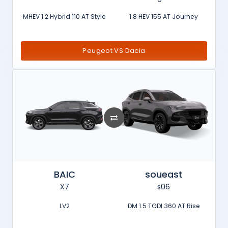
MHEV 1.2 Hybrid 110 AT Style
1.8 HEV 155 AT Journey
Peugeot VS Dacia
BAIC
soueast
X7
s06
LV2
DM 1.5 TGDI 360 AT Rise