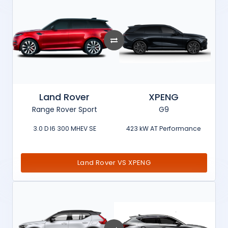
Land Rover
XPENG
Range Rover Sport
G9
3.0 D I6 300 MHEV SE
423 kW AT Performance
Land Rover VS XPENG