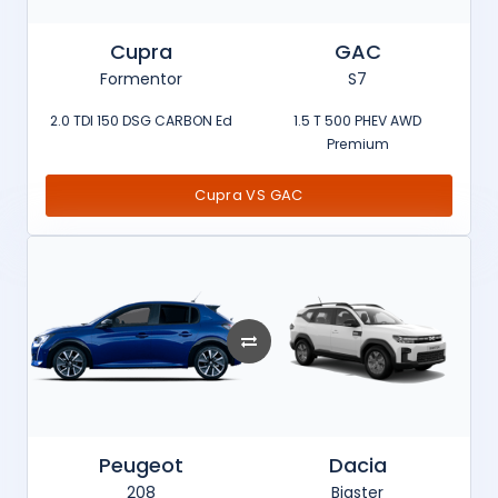
Cupra
GAC
Formentor
S7
2.0 TDI 150 DSG CARBON Ed
1.5 T 500 PHEV AWD
Premium
Cupra VS GAC
Peugeot
Dacia
208
Bigster