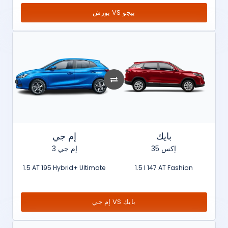
بورش VS بيجو
بايك
إم جي
إكس 35
إم جي 3
1.5 AT 195 Hybrid+ Ultimate
1.5 l 147 AT Fashion
إم جي VS بايك