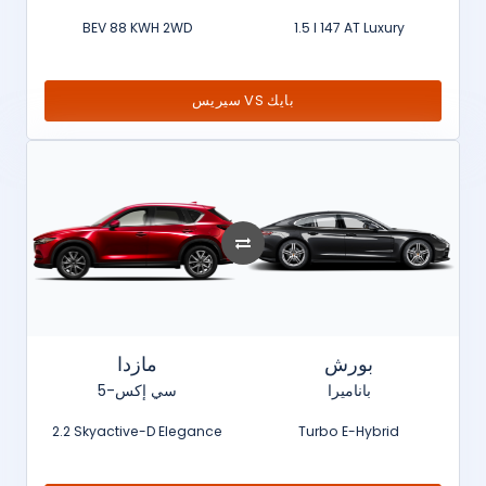
BEV 88 KWH 2WD
1.5 l 147 AT Luxury
سيريس VS بايك
بورش
مازدا
باناميرا
سي إكس-5
2.2 Skyactive-D Elegance
Turbo E-Hybrid