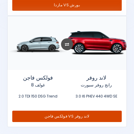
مازدا VS بورش
لاند روفر
فولكس فاجن
رانج روفر سبورت
غولف 8
2.0 TDI 150 DSG Trend
3.0 I6 PHEV 440 4WD SE
فولكس فاجن VS لاند روفر