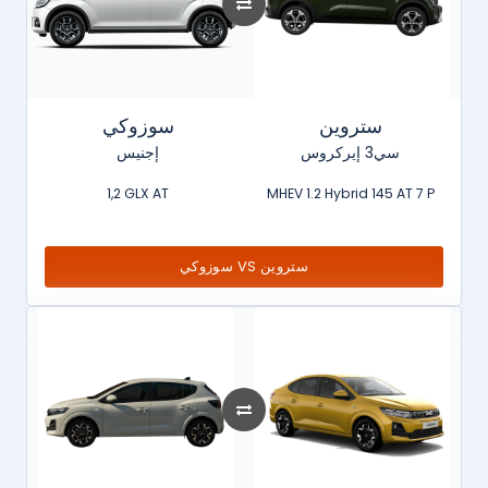
ستروين
سوزوكي
سي3 إيركروس
إجنيس
1,2 GLX AT
MHEV 1.2 Hybrid 145 AT 7 P
سوزوكي VS ستروين