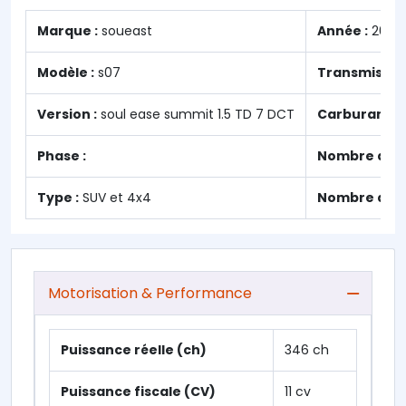
Marque :
soueast
Année :
2025
Modèle :
s07
Transmission
Version :
soul ease summit 1.5 TD 7 DCT
Carburant :
E
Phase :
Nombre de p
Type :
SUV et 4x4
Nombre de pl
Motorisation & Performance
Puissance réelle (ch)
346 ch
Puissance fiscale (CV)
11 cv