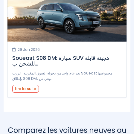
29 Jun 2026
Soueast S08 DM: سيارة SUV هجينة قابلة
للشحن ب...
بعد عام واحد من دخوله السوق المغربية، عززت Soueast مجموعتها
بإطلاق S08 DM، وهي س...
Lire la suite
Comparez les voitures neuves au