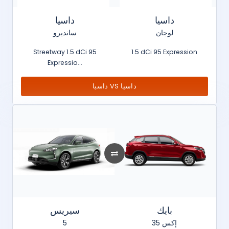
داسيا
داسيا
لوجان
سانديرو
Streetway 1.5 dCi 95
1.5 dCi 95 Expression
Expressio...
داسيا VS داسيا
بايك
سيريس
5
إكس 35