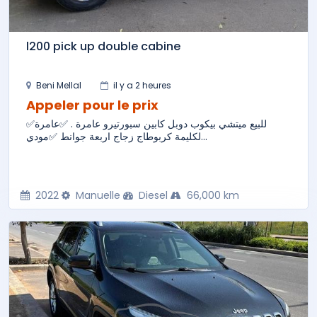
l200 pick up double cabine
Beni Mellal
il y a 2 heures
Appeler pour le prix
✅️للبيع ميتشي بيكوب دوبل كابين سبورتيرو عامرة . ✅️عامرة
لكليمة كربوطاج زجاج اربعة جوانط ✅️مودي...
2022
Manuelle
Diesel
66,000 km