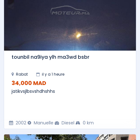
tounbil na9iya ylh ma3wd bsbr
Rabat
il y a 1 heure
34,000 MAD
jatikvsjlbsvshdhshhs
2002
Manuelle
Diesel
0 km