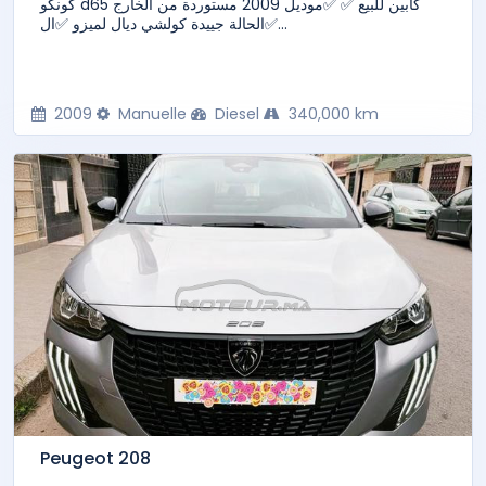
كونكو d65 كابين للبيع ✅️ ✅️موديل 2009 مستوردة من الخارج
✅️الحالة جييدة كولشي ديال لميزو ✅️ال...
2009
Manuelle
Diesel
340,000 km
Peugeot 208