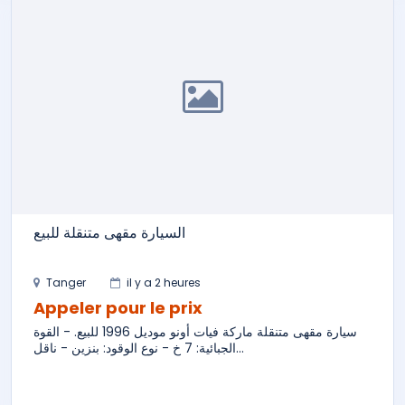
السيارة مقهى متنقلة للبيع
Tanger
il y a 2 heures
Appeler pour le prix
سيارة مقهى متنقلة ماركة فيات أونو موديل 1996 للبيع. - القوة
الجبائية: 7 خ - نوع الوقود: بنزين - ناقل...