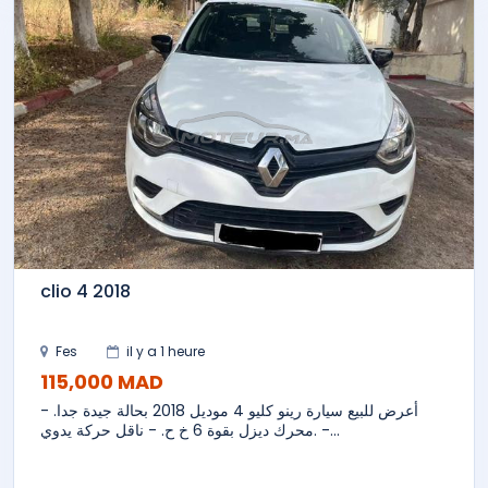
clio 4 2018
Fes
il y a 1 heure
115,000 MAD
أعرض للبيع سيارة رينو كليو 4 موديل 2018 بحالة جيدة جدا. -
محرك ديزل بقوة 6 خ ح. - ناقل حركة يدوي. -...