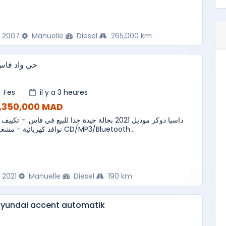
2007
Manuelle
Diesel
265,000 km
حي واد فا
Fes
il y a 3 heures
1,350,000 MAD
داسيا دوكر موديل 2021 بحالة جيدة جدا للبيع في فاس. - تكي -
نوافذ كهربائية - مشغل CD/MP3/Bluetooth...
2021
Manuelle
Diesel
190 km
hyundai accent automatik