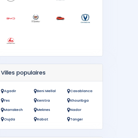
Villes populaires
Agadir
Beni Mellal
Casablanca
Fes
Kenitra
Khouribga
Marrakech
Meknes
Nador
Oujda
Rabat
Tanger