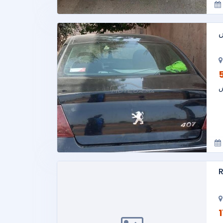
ش
ش
R