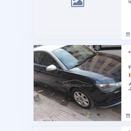
t
ه
ارة أودي