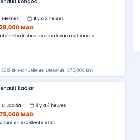
Renault kongoo
Meknes
il y a 3 heures
138,000 MAD
uto mliha li chari mrahba kaina mofahama
2019
Manuelle
Diesel
270,000 km
enault kadjar
El Jadida
il y a 3 heures
175,000 MAD
oiture en excellente état.