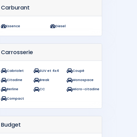
Carburant
Essence
Diesel
Carrosserie
Cabriolet
SUV et 4x4
Coupé
Citadine
Break
Monospace
Berline
CC
Micro-citadine
Compact
Budget