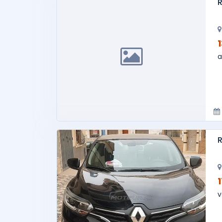
a
R
v