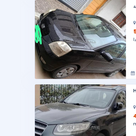
ة
ا
H
m