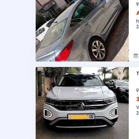
h
2
V
2