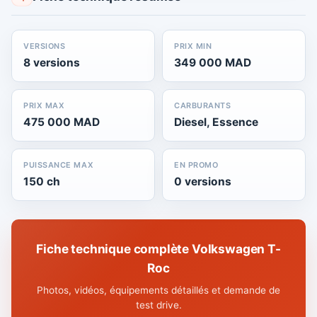
VERSIONS
PRIX MIN
8 versions
349 000 MAD
PRIX MAX
CARBURANTS
475 000 MAD
Diesel, Essence
PUISSANCE MAX
EN PROMO
150 ch
0 versions
Fiche technique complète Volkswagen T-
Roc
Photos, vidéos, équipements détaillés et demande de
test drive.