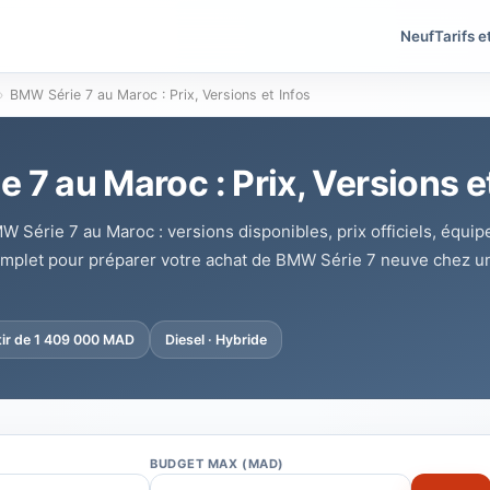
Neuf
Tarifs e
›
BMW Série 7 au Maroc : Prix, Versions et Infos
 7 au Maroc : Prix, Versions et
MW Série 7 au Maroc : versions disponibles, prix officiels, équi
omplet pour préparer votre achat de BMW Série 7 neuve chez u
tir de 1 409 000 MAD
Diesel · Hybride
BUDGET MAX (MAD)