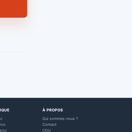
RQUE
À PROPOS
oc
Qui sommes-nous ?
aroc
Contact
aroc
CGU