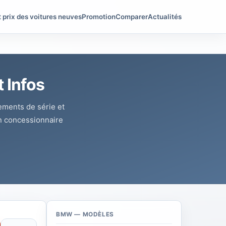
t prix des voitures neuves
Promotion
Comparer
Actualités
 Infos
pements de série et
n concessionnaire
BMW — MODÈLES