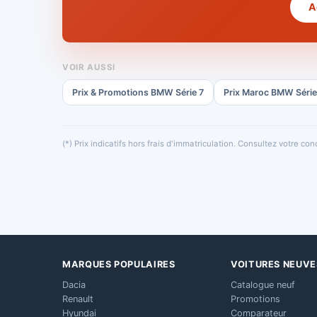
A
VOIR AUSSI
Prix & Promotions BMW Série 7
Prix Maroc BMW Série
(*) Prix indicatifs hors frais d'immatriculation. Consultez votre c
MARQUES POPULAIRES
VOITURES NEUVE
Dacia
Catalogue neuf
Renault
Promotions
Hyundai
Comparateur