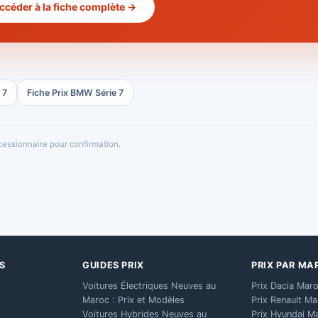
ccéder à la fiche complète →
 7
Fiche Prix BMW Série 7
oncessionnaire pour confirmation.
S
GUIDES PRIX
PRIX PAR MA
Voitures Électriques Neuves au
Prix Dacia Mar
Maroc : Prix et Modèles
Prix Renault M
Voitures Hybrides Neuves au
Prix Hyundai M