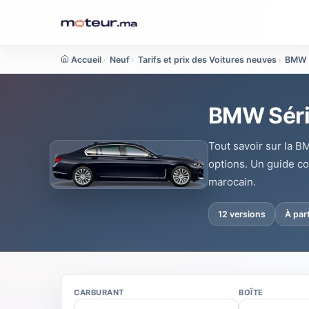
Accueil
›
Neuf
›
Tarifs et prix des Voitures neuves
›
BMW
BMW Série
Tout savoir sur la B
options. Un guide c
marocain.
12 versions
À par
CARBURANT
BOÎTE