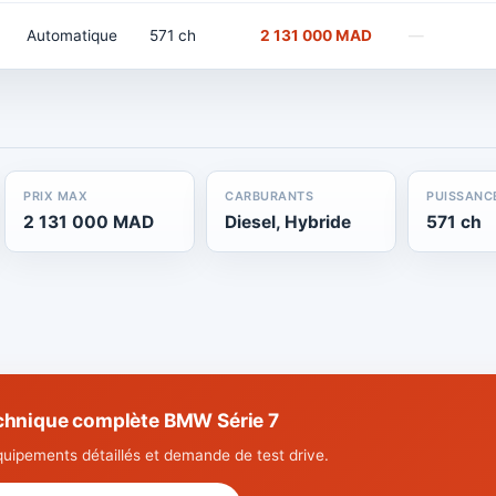
Automatique
571 ch
2 131 000 MAD
—
PRIX MAX
CARBURANTS
PUISSANC
2 131 000 MAD
Diesel, Hybride
571 ch
echnique complète BMW Série 7
quipements détaillés et demande de test drive.