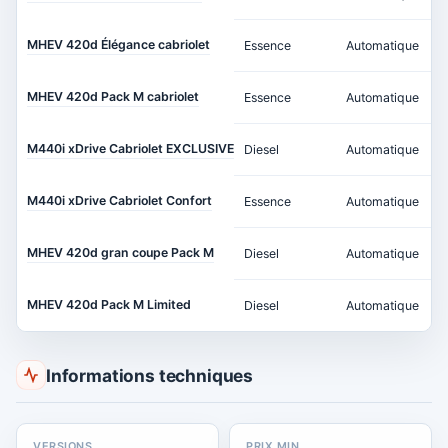
MHEV 420d Élégance cabriolet
Essence
Automatique
1
MHEV 420d Pack M cabriolet
Essence
Automatique
1
M440i xDrive Cabriolet EXCLUSIVE
Diesel
Automatique
3
M440i xDrive Cabriolet Confort
Essence
Automatique
1
MHEV 420d gran coupe Pack M
Diesel
Automatique
1
MHEV 420d Pack M Limited
Diesel
Automatique
1
Informations techniques
VERSIONS
PRIX MIN