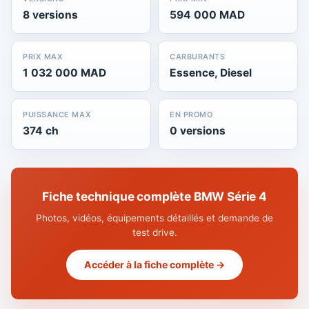
8 versions
594 000 MAD
PRIX MAX
CARBURANTS
1 032 000 MAD
Essence, Diesel
PUISSANCE MAX
EN PROMO
374 ch
0 versions
Fiche technique complète BMW Série 4
Photos, vidéos, équipements détaillés et demande de
test drive.
Accéder à la fiche complète →