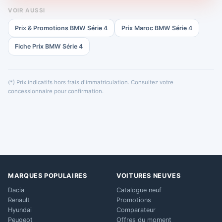
VOIR AUSSI
Prix & Promotions BMW Série 4
Prix Maroc BMW Série 4
Fiche Prix BMW Série 4
(*) Prix indicatifs hors frais d'immatriculation. Consultez votre
concessionnaire pour confirmation.
MARQUES POPULAIRES
VOITURES NEUVES
Dacia
Catalogue neuf
Renault
Promotions
Hyundai
Comparateur
Peugeot
Offres du moment