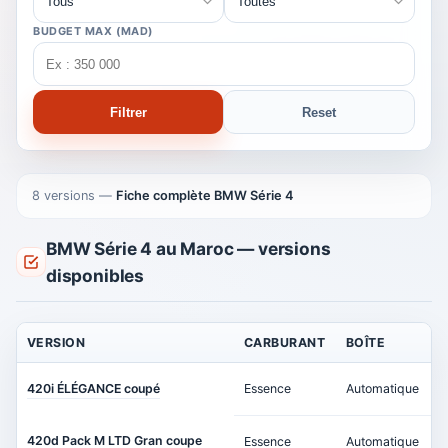
BUDGET MAX (MAD)
Filtrer
Reset
8 versions
—
Fiche complète BMW Série 4
BMW Série 4 au Maroc — versions
disponibles
VERSION
CARBURANT
BOÎTE
P
420i ÉLÉGANCE coupé
Essence
Automatique
1
420d Pack M LTD Gran coupe
Essence
Automatique
1