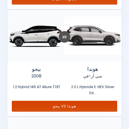
هوندا
بيجو
2008
سي آر-في
1.2 Hybrid 145 AT Allure TOIT
2.0 L Hybride E :HEV Silver
Ed...
بيجو VS هوندا