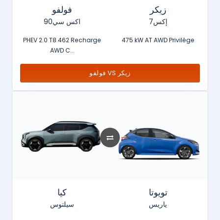
زيكر
فولفو
7إكس
اكس سي90
PHEV 2.0 T8 462 Recharge
475 kW AT AWD Privilège
AWD C...
فولفو VS زيكر
تويوتا
كيا
ياريس
سيلتوس