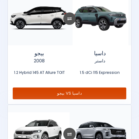
داسيا
بيجو
2008
داستر
1.2 Hybrid 145 AT Allure TOIT
1.5 dCi 115 Expression
بيجو VS داسيا