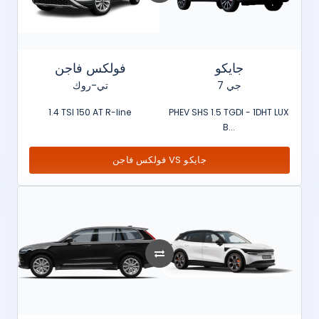
جايكو
فولكس فاجن
جي 7
تي-روك
1.4 TSI 150 AT R-line
PHEV SHS 1.5 TGDI - 1DHT LUX
B...
فولكس فاجن VS جايكو