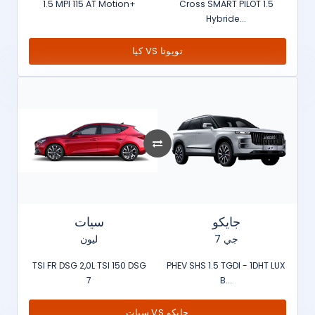
1.5 MPI 115 AT Motion+
Cross SMART PILOT 1.5
Hybride...
كيا VS تويوتا
جايكو
سيات
جي 7
ليون
TSI FR DSG 2,0L TSI 150 DSG
PHEV SHS 1.5 TGDI - 1DHT LUX
7
B...
سيات VS جايكو