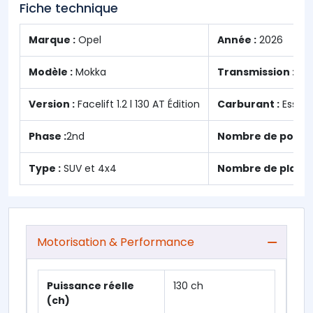
Fiche technique
Marque :
Opel
Année :
2026
Modèle :
Mokka
Transmission :
Au
Version :
Facelift 1.2 l 130 AT Édition
Carburant :
Essen
Phase :
2nd
Nombre de portes
Type :
SUV et 4x4
Nombre de places
Motorisation & Performance
Puissance réelle
130 ch
(ch)