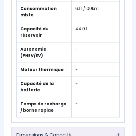
Consommation
6.1 L/100km
mixte
Capacité du
44.0 L
réservoir
Autonomie
-
(PHEV/EV)
Moteur thermique
-
Capacité de la
-
batterie
Temps de recharge
-
/ borne rapide
Dimensions & Capacité