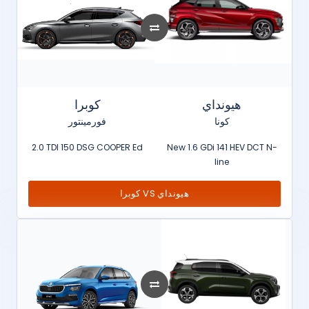
هيونداي
كوبرا
كونا
فورمينتور
2.0 TDI 150 DSG COOPER Ed
New 1.6 GDi 141 HEV DCT N-
line
كوبرا VS هيونداي