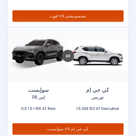
فورد VS ميتسوبيشي
كي جي إم
سوإيست
توريس
إس 06
ICE 1.5 l 156 AT Rise
1.5 GDI 163 AT Executive
سوإيست VS كي جي إم