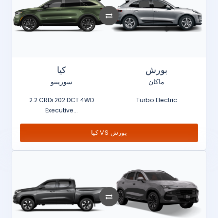
بورش
كيا
ماكان
سورينتو
2.2 CRDi 202 DCT 4WD
Turbo Electric
Executive...
كيا VS بورش