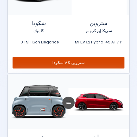
ستروين
شكودا
سي3 إيركروس
كاميك
1.0 TSI 115ch Elegance
MHEV 1.2 Hybrid 145 AT 7 P
شكودا VS ستروين
سيات
ستروين