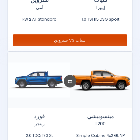
إيبيزا
أمي
kW 2 AT Standard
1.0 TSI 115 DSG Sport
ستروين VS سيات
ميتسوبيشي
فورد
رينجر
L200
2.0 TDCi 170 XL
Simple Cabine 4x2 GL NP