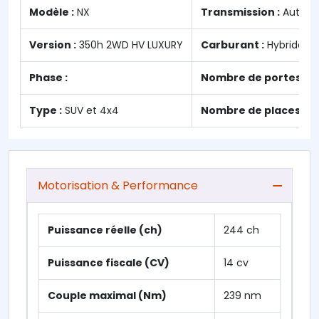
Modèle :
NX
Transmission :
Automa
Version :
350h 2WD HV LUXURY
Carburant :
Hybride
Phase :
Nombre de portes :
5
Type :
SUV et 4x4
Nombre de places :
1
Motorisation & Performance
Puissance réelle (ch)
244 ch
Puissance fiscale (CV)
14 cv
Couple maximal (Nm)
239 nm