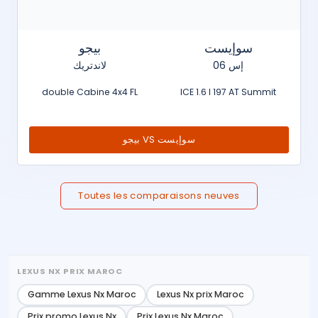
سوإيست
بيجو
إس 06
لاندتريك
double Cabine 4x4 FL
ICE 1.6 l 197 AT Summit
بيجو VS سوإيست
Toutes les comparaisons neuves
LEXUS NX PRIX MAROC
Gamme Lexus Nx Maroc
Lexus Nx prix Maroc
Prix promo Lexus Nx
Prix Lexus Nx Maroc