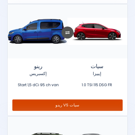
سيات
رينو
إيبيزا
إكسبريس
Start 1,5 dCi 95 ch van
1.0 TSI 115 DSG FR
رينو VS سيات