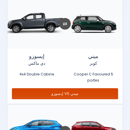
ميني
إيسوزو
كوبر
دي ماكس
4x4 Double Cabine
Cooper C Favoured 5
portes
إيسوزو VS ميني