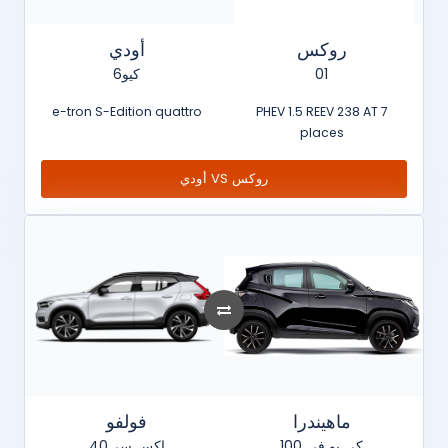
روكس
أودي
كيو6
01
e-tron S-Edition quattro
PHEV 1.5 REEV 238 AT 7
places
أودي VS روكس
ماهيندرا
فولفو
كي يو في 100
اكس سي40