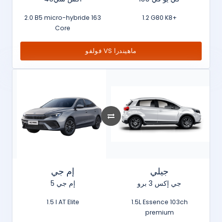
2.0 B5 micro-hybride 163
1.2 G80 K8+
Core
فولفو VS ماهيندرا
جيلي
إم جي
جي إكس 3 برو
إم جي 5
1.5 l AT Elite
1.5L Essence 103ch
premium