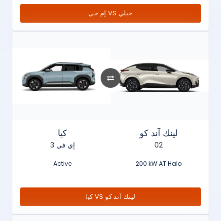
إم جي VS جيلي
لينك آند كو
كيا
إي في 3
02
Active
200 kW AT Halo
كيا VS لينك آند كو