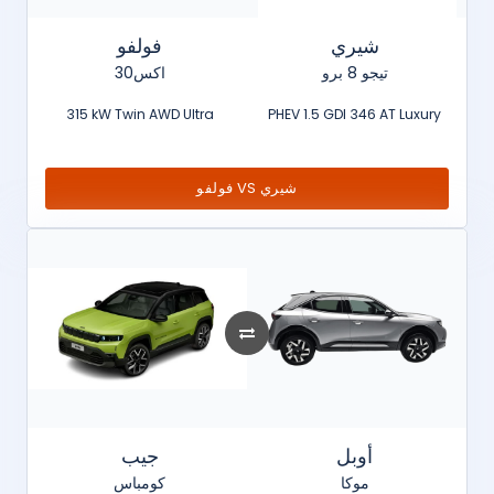
شيري
فولفو
تيجو 8 برو
اكس30
315 kW Twin AWD Ultra
PHEV 1.5 GDI 346 AT Luxury
فولفو VS شيري
أوبل
جيب
موكا
كومباس