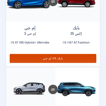
بايك
إم جي
إكس 35
إم جي 3
1.5 AT 195 Hybrid+ Ultimate
1.5 l 147 AT Fashion
إم جي VS بايك