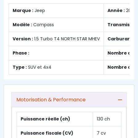
Marque :
Jeep
Année :
2023
Modèle :
Compass
Transmission
Version :
1.5 Turbo T4 NORTH STAR MHEV
Carburant :
H
Phase :
Nombre de po
Type :
SUV et 4x4
Nombre de pl
Motorisation & Performance
Puissance réelle (ch)
130 ch
Puissance fiscale (CV)
7 cv