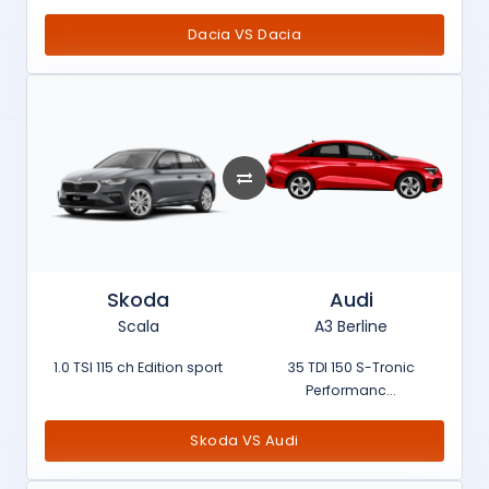
Dacia VS Dacia
Skoda
Audi
Scala
A3 Berline
1.0 TSI 115 ch Edition sport
35 TDI 150 S-Tronic
Performanc...
Skoda VS Audi