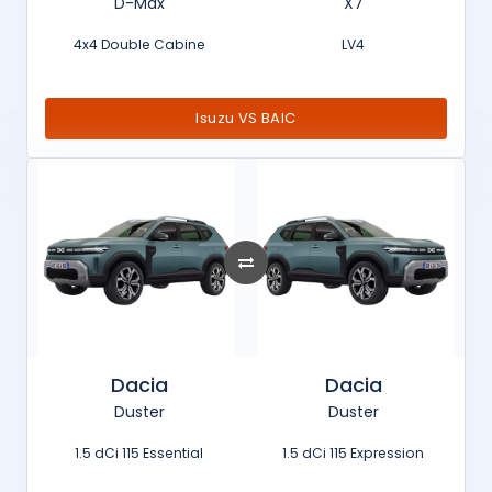
D-Max
X7
4x4 Double Cabine
LV4
Isuzu VS BAIC
Dacia
Dacia
Duster
Duster
1.5 dCi 115 Essential
1.5 dCi 115 Expression