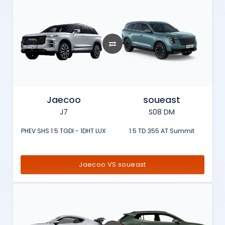
Jaecoo
soueast
J7
S08 DM
PHEV SHS 1.5 TGDI - 1DHT LUX
1.5 TD 355 AT Summit
Jaecoo VS soueast