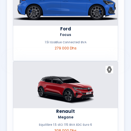
Ford
Focus
1.5l EcoBlue Connected BVA
279 000 Dhs
Renault
Megane
Equilibre 1.5 dCi 115 BVA EDC Euro 6
308 000 Dhs