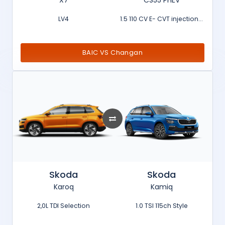
X7
CS55 PHEV
LV4
1.5 110 CV E- CVT injection...
BAIC VS Changan
Skoda
Skoda
Karoq
Kamiq
2,0L TDI Selection
1.0 TSI 115ch Style