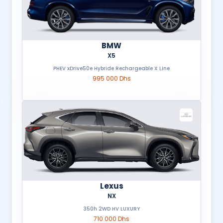
BMW
X5
PHEV xDrive50e Hybride Rechargeable X Line
995 000 Dhs
Lexus
NX
350h 2WD HV LUXURY
710 000 Dhs