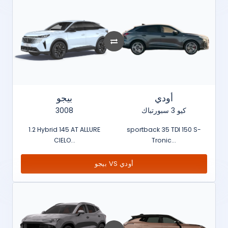
أودي
بيجو
3008
كيو 3 سبورتباك
1.2 Hybrid 145 AT ALLURE
sportback 35 TDI 150 S-
CIELO...
Tronic...
بيجو VS أودي