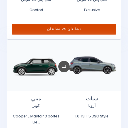
Confort
Exclusive
تشانغان VS تشانغان
سيات
ميني
أرونا
كوبر
Cooper E Mayfair 3 portes
1.0 TSI 115 DSG Style
Ele...