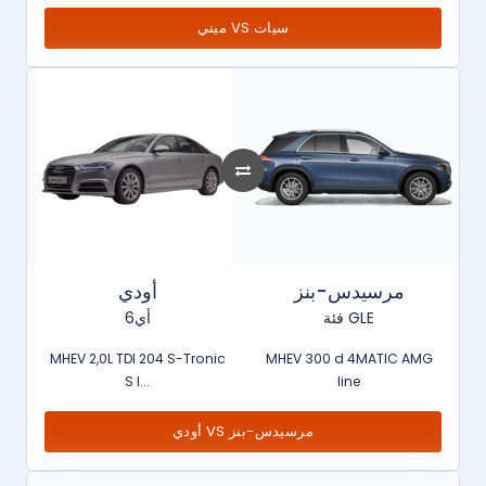
ميني VS سيات
مرسيدس-بنز
أودي
فئة GLE
أي6
MHEV 2,0L TDI 204 S-Tronic
MHEV 300 d 4MATIC AMG
S l...
line
أودي VS مرسيدس-بنز