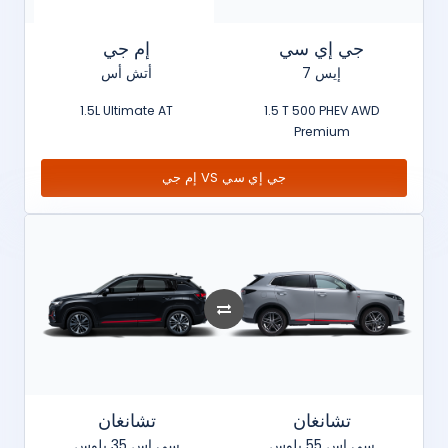
جي إي سي
إم جي
إيس 7
أتش أس
1.5L Ultimate AT
1.5 T 500 PHEV AWD
Premium
إم جي VS جي إي سي
تشانغان
تشانغان
سي إس 55 بلوس
سي إس 35 بلوس