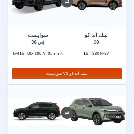
لينك آند كو
سوإيست
إس 06
08
DM 1.5 TGDI 360 AT Summit
1.5 T 380 PHEV
سوإيست VS لينك آند كو