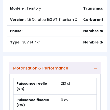
Modèle :
Territory
Transmission 
Version :
1.5 Duratec 150 AT Titanium X
Carburant :
Hy
Phase :
Nombre de por
Type :
SUV et 4x4
Nombre de pla
Motorisation & Performance
Puissance réelle
210 ch
(ch)
Puissance fiscale
9 cv
(CV)