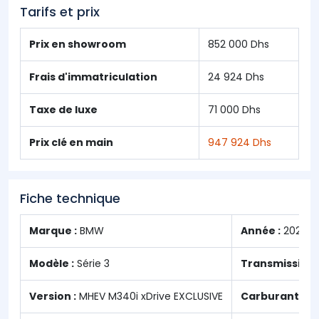
Tarifs et prix
Prix en showroom
852 000 Dhs
Frais d'immatriculation
24 924 Dhs
Taxe de luxe
71 000 Dhs
Prix clé en main
947 924 Dhs
Fiche technique
Marque :
BMW
Année :
2023
Modèle :
Série 3
Transmission 
Version :
MHEV M340i xDrive EXCLUSIVE
Carburant :
Es