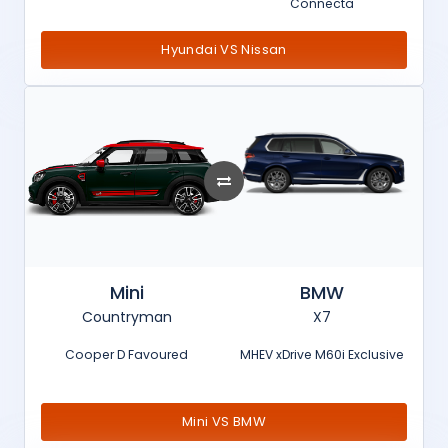
Connecta
Hyundai VS Nissan
Mini
BMW
Countryman
X7
Cooper D Favoured
MHEV xDrive M60i Exclusive
Mini VS BMW