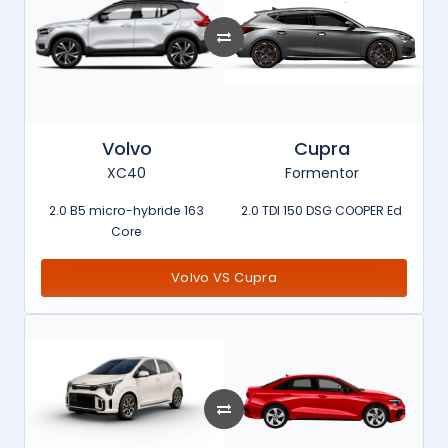
Volvo
Cupra
XC40
Formentor
2.0 B5 micro-hybride 163
2.0 TDI 150 DSG COOPER Ed
Core
Volvo VS Cupra