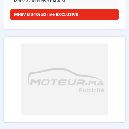
MHEV 320d xDrive PACK M
MHEV M340i xDrive EXCLUSIVE