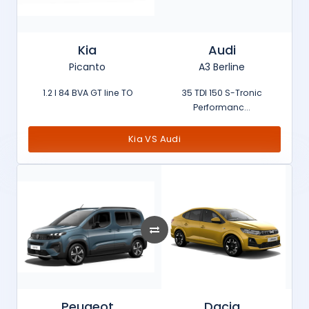
Kia
Audi
Picanto
A3 Berline
1.2 l 84 BVA GT line TO
35 TDI 150 S-Tronic
Performanc...
Kia VS Audi
Peugeot
Dacia