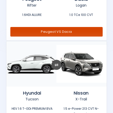
Rifter
Logan
1.6HDI ALLURE
1.0 TCe 100 CVT
Peugeot VS Dacia
Hyundai
Nissan
Tucson
X-Trail
HEV 1.6 T-GDi PREMIUM BVA
1.5 e-Power 213 CVT N-