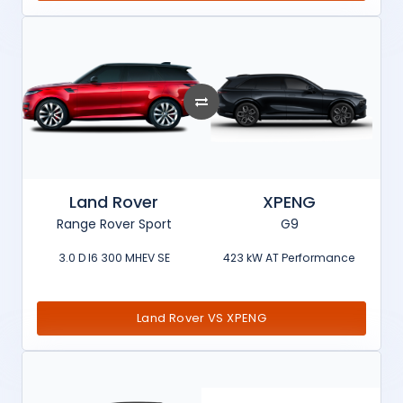
Land Rover
XPENG
Range Rover Sport
G9
3.0 D I6 300 MHEV SE
423 kW AT Performance
Land Rover VS XPENG