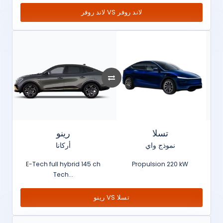
لاند روفر VS لاند روفر
تسلا
رينو
نموذج واي
أركانا
E-Tech full hybrid 145 ch
Propulsion 220 kW
Tech...
رينو VS تسلا