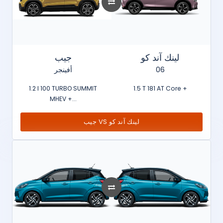
لينك آند كو
جيب
أفينجر
06
1.2 l 100 TURBO SUMMIT
1.5 T 181 AT Core +
MHEV +...
جيب VS لينك آند كو