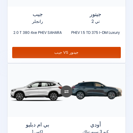
جيتور
جيب
تي 2
رانجلر
2.0 T 380 4xe PHEV SAHARA
PHEV 1.5 TD 375 I-DM Luxury
جيب VS جيتور
أودي
بي ام دبليو
كيو 3 سبورتباك
اكس 1