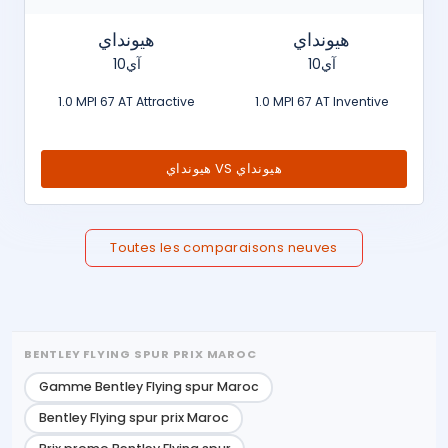
هيونداي
هيونداي
آي10
آي10
1.0 MPI 67 AT Attractive
1.0 MPI 67 AT Inventive
هيونداي VS هيونداي
Toutes les comparaisons neuves
BENTLEY FLYING SPUR PRIX MAROC
Gamme Bentley Flying spur Maroc
Bentley Flying spur prix Maroc