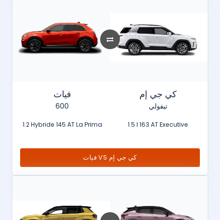
كي جي إم
فيات
600
تيفولي
1.2 Hybride 145 AT La Prima
1.5 l 163 AT Executive
فيات VS كي جي إم