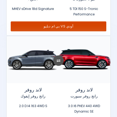
MHEV sDrive 18d Signature
5 TDI 150 S-Tronic
Performance
بي ام دبليو VS أودي
لاند روفر
لاند روفر
رانج روفر سبورت
رانج روفر إيفوك
2.0 D I4 163 4WD S
3.0 I6 PHEV 440 4WD
Dynamic SE