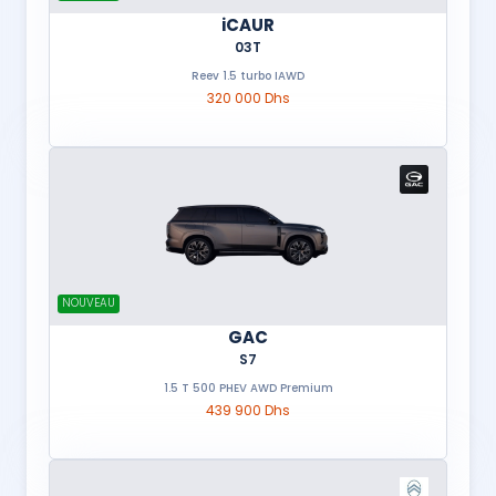
iCAUR
03T
Reev 1.5 turbo IAWD
320 000 Dhs
NOUVEAU
GAC
S7
1.5 T 500 PHEV AWD Premium
439 900 Dhs