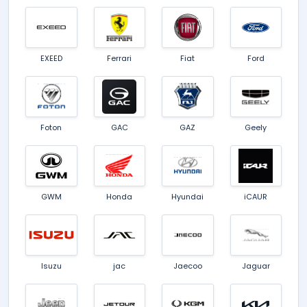
EXEED
Ferrari
Fiat
Ford
Foton
GAC
GAZ
Geely
GWM
Honda
Hyundai
iCAUR
Isuzu
jac
Jaecoo
Jaguar