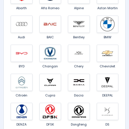
Abarth
Alfa Romeo
Alpine
Aston Martin
Audi
BAIC
Bentley
BMW
BYD
Changan
Chery
Chevrolet
Citroën
Cupra
Dacia
DEEPAL
DENZA
DFSK
Dongfeng
DS