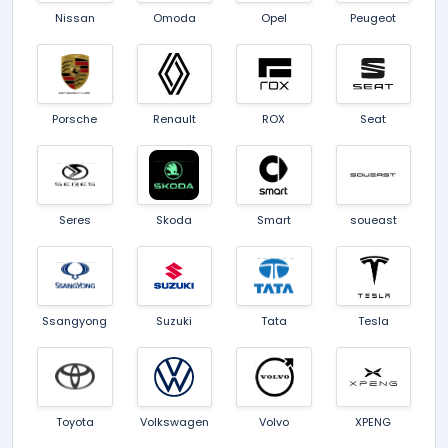
Nissan
Omoda
Opel
Peugeot
Porsche
Renault
ROX
Seat
Seres
Skoda
Smart
soueast
Ssangyong
Suzuki
Tata
Tesla
Toyota
Volkswagen
Volvo
XPENG