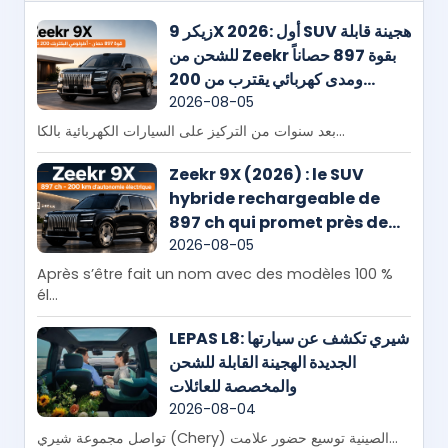
زيكر 9X 2026: أول SUV هجينة قابلة
للشحن من Zeekr بقوة 897 حصاناً
ومدى كهربائي يقترب من 200
كيلومتر
2026-08-05
بعد سنوات من التركيز على السيارات الكهربائية بالكا...
Zeekr 9X (2026) : le SUV
hybride rechargeable de
897 ch qui promet près de
200 km en mode électrique
2026-08-05
Après s’être fait un nom avec des modèles 100 %
él...
LEPAS L8: شيري تكشف عن سيارتها
الجديدة الهجينة القابلة للشحن
والمخصصة للعائلات
2026-08-04
تواصل مجموعة شيري (Chery) الصينية توسيع حضور علامت...