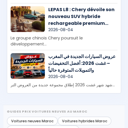
LEPAS L8 : Chery dévoile son
nouveau SUV hybride
rechargeable premium
destiné aux familles
2026-08-04
Le groupe chinois Chery poursuit le
développement...
عروض السيارات الجديدة في المغرب
– غشت 2026: أفضل التخفيضات
والتمويلات المتوفرة حالياً
2026-08-04
شهد شهر غشت 2026 إطلاق مجموعة جديدة من العروض التر...
GUIDES PRIX VOITURES NEUVES AU MAROC
Voitures neuves Maroc
Voitures hybrides Maroc