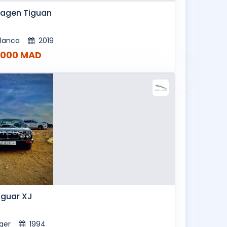
agen Tiguan
lanca
2019
,000 MAD
guar XJ
ger
1994