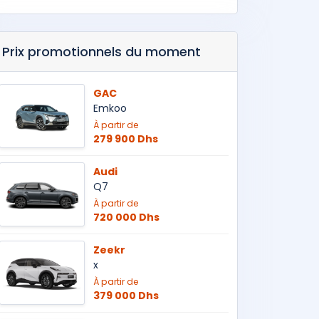
Prix promotionnels du moment
GAC
Emkoo
À partir de
279 900 Dhs
Audi
Q7
À partir de
720 000 Dhs
Zeekr
x
À partir de
379 000 Dhs