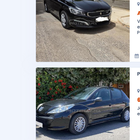
V
e
P
J
e