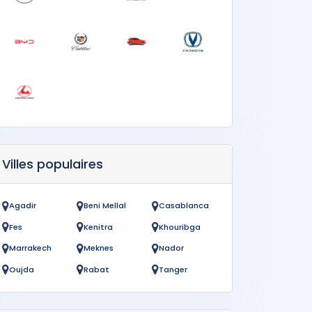
Villes populaires
Agadir
Beni Mellal
Casablanca
Fes
Kenitra
Khouribga
Marrakech
Meknes
Nador
Oujda
Rabat
Tanger