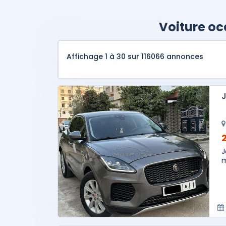
Voiture o
Affichage 1 à 30 sur 116066 annonces
J
J
m