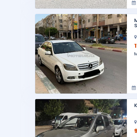
M
S
M
K