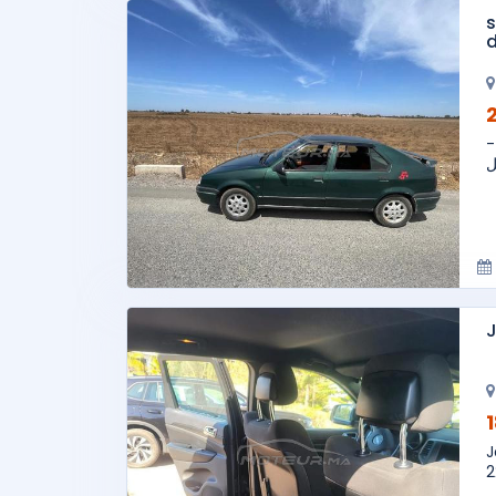
s
ية
J
J
2