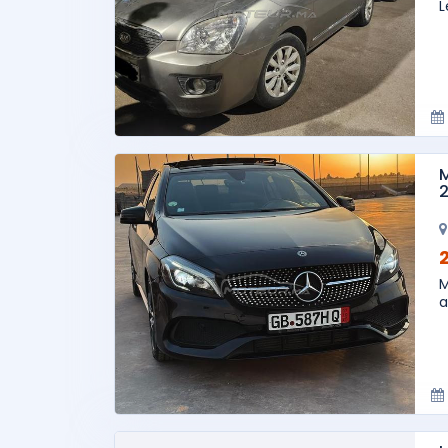
L
M
2
M
a