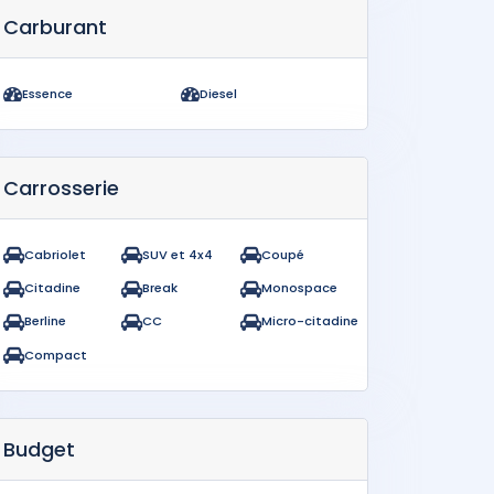
Carburant
Essence
Diesel
Carrosserie
Cabriolet
SUV et 4x4
Coupé
Citadine
Break
Monospace
Berline
CC
Micro-citadine
Compact
Budget