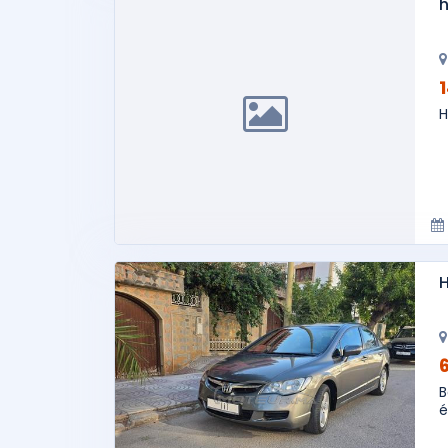
h
H
H
B
é