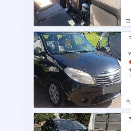
D
صادية الضريبة 650
ا
P