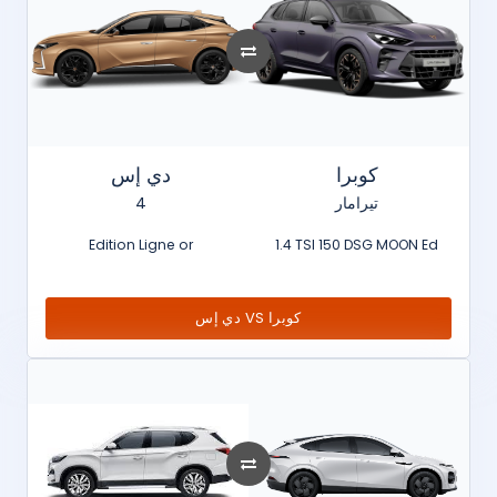
كوبرا
دي إس
4
تيرامار
Edition Ligne or
1.4 TSI 150 DSG MOON Ed
دي إس VS كوبرا