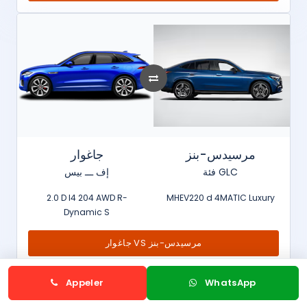
مرسيدس-بنز
جاغوار
فئة GLC
إف ـــ بيس
2.0 D I4 204 AWD R-
MHEV220 d 4MATIC Luxury
Dynamic S
جاغوار VS مرسيدس-بنز
Appeler
WhatsApp
Toutes les comparaisons neuves