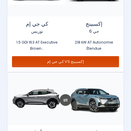
إكسبينج
كي جي إم
جي 6
توريس
1.5 GDI 163 AT Executive
218 kW AT Autonomie
Brown...
Étendue
كي جي إم VS إكسبينج