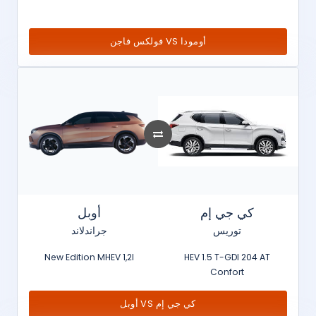
فولكس فاجن VS أومودا
كي جي إم
أوبل
توريس
جراندلاند
New Edition MHEV 1,2l
HEV 1.5 T-GDI 204 AT
Confort
أوبل VS كي جي إم