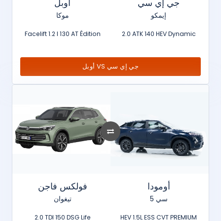
جي إي سي
أوبل
إيمكو
موكا
Facelift 1.2 l 130 AT Édition
2.0 ATK 140 HEV Dynamic
أوبل VS جي إي سي
أومودا
فولكس فاجن
سي 5
تيغوان
2.0 TDI 150 DSG Life
HEV 1.5L ESS CVT PREMIUM