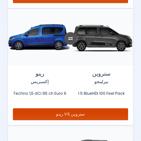
ستروين
رينو
بيرلينجو
إكسبريس
Techno 1,5 dCi 95 ch Euro 6
1.5 BlueHDi 100 Feel Pack
رينو VS ستروين