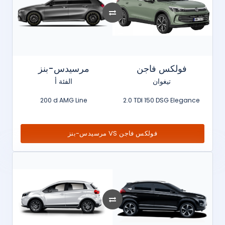
فولكس فاجن
مرسيدس-بنز
تيغوان
الفئة أ
200 d AMG Line
2.0 TDI 150 DSG Elegance
مرسيدس-بنز VS فولكس فاجن