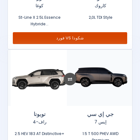
كاروك
كوغا
St-Line X 2.5L Essence
2,0L TDI Style
Hybride...
فورد VS شكودا
جي إي سي
تويوتا
إيس 7
راف-4
2.5 HEV 183 AT Distinctive+
1.5 T 500 PHEV AWD