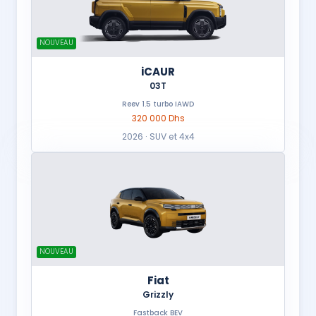
NOUVEAU
iCAUR
03T
Reev 1.5 turbo IAWD
320 000 Dhs
2026 · SUV et 4x4
NOUVEAU
Fiat
Grizzly
Fastback BEV