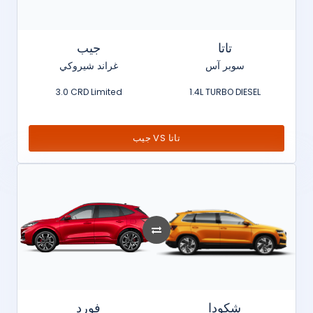
تاتا
جيب
سوبر آس
غراند شيروكي
3.0 CRD Limited
1.4L TURBO DIESEL
جيب VS تاتا
شكودا
فورد