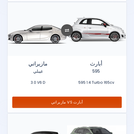
أبارث
مازيراتي
غيبلي
595
3.0 V6 D
595 1.4 Turbo 165cv
مازيراتي VS أبارث