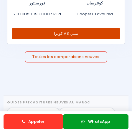
كونتريمان
فورمينتور
2.0 TDI 150 DSG COOPER Ed
Cooper D Favoured
كوبرا VS ميني
Toutes les comparaisons neuves
GUIDES PRIX VOITURES NEUVES AU MAROC
Voitures neuves Maroc
Voitures hybrides Maroc
Voitures électriques neuves Maroc
Appeler
WhatsApp
Voitures neuves moins de 200 000 DH