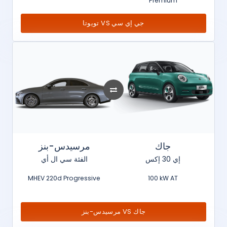
Premium
تويوتا VS جي إي سي
جاك
مرسيدس-بنز
إي 30 إكس
الفئة سي ال أي
MHEV 220d Progressive
100 kW AT
مرسيدس-بنز VS جاك