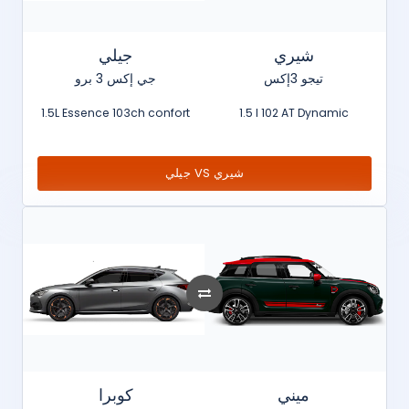
شيري
جيلي
تيجو 3إكس
جي إكس 3 برو
1.5L Essence 103ch confort
1.5 l 102 AT Dynamic
جيلي VS شيري
ميني
كوبرا