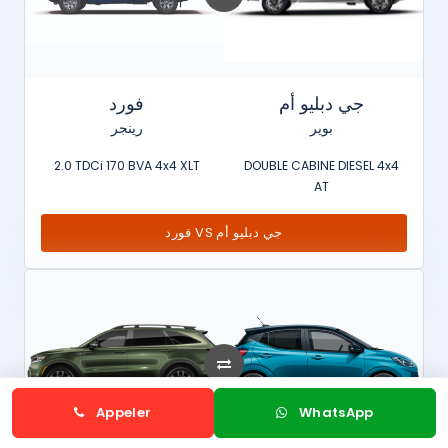
جي دبليو أم
فورد
بوير
رينجر
2.0 TDCi 170 BVA 4x4 XLT
DOUBLE CABINE DIESEL 4x4
AT
فورد VS جي دبليو أم
Appeler
WhatsApp