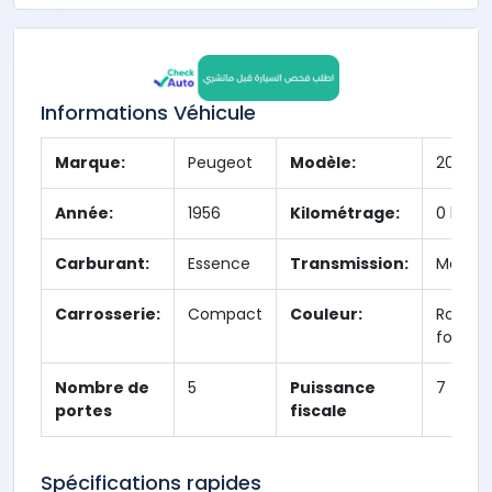
Informations Véhicule
Marque:
Peugeot
Modèle:
203
Année:
1956
Kilométrage:
0 km
Carburant:
Essence
Transmission:
Manuel
Carrosserie:
Compact
Couleur:
Rouge
fonce
Nombre de
5
Puissance
7
portes
fiscale
Spécifications rapides