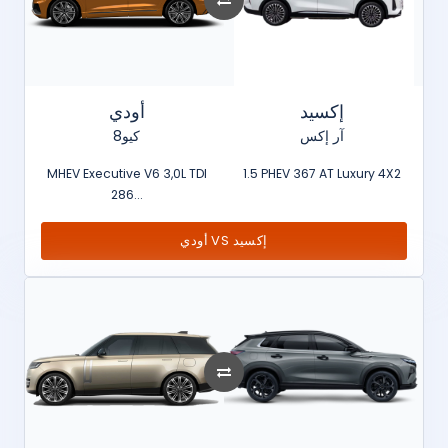
إكسيد
أودي
آر إكس
كيو8
MHEV Executive V6 3,0L TDI
1.5 PHEV 367 AT Luxury 4X2
286...
أودي VS إكسيد