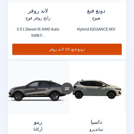
دونغ فنغ
لاند روفر
هيوج
رانج روفر فوج
3.0 L Diesel I6 AWD Auto
Hybrid ELEGANCE HEV
SWB F...
لاند روفر VS دونغ فنغ
داسيا
رينو
سانديرو
أركانا