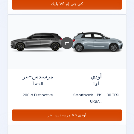
بايك VS كي جي إم
أودي
مرسيدس-بنز
أي1
الفئة أ
200 d Distinctive
Sportback - Ph1 - 30 TFSI
URBA...
مرسيدس-بنز VS أودي