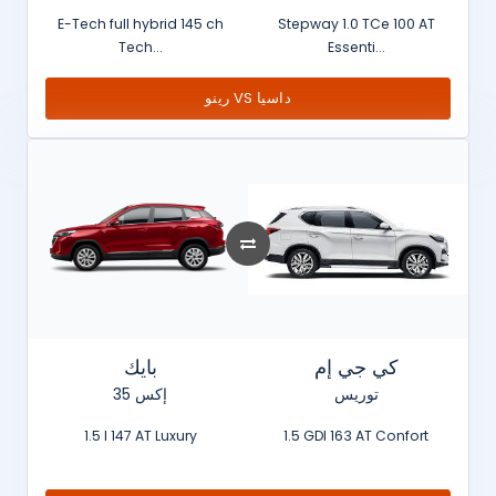
E-Tech full hybrid 145 ch
Stepway 1.0 TCe 100 AT
Tech...
Essenti...
رينو VS داسيا
كي جي إم
بايك
توريس
إكس 35
1.5 l 147 AT Luxury
1.5 GDI 163 AT Confort