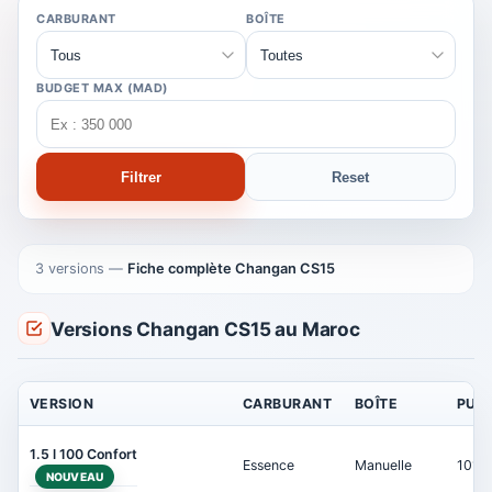
CARBURANT
BOÎTE
BUDGET MAX (MAD)
Filtrer
Reset
3 versions
—
Fiche complète Changan CS15
Versions Changan CS15 au Maroc
VERSION
CARBURANT
BOÎTE
PUI
1.5 l 100 Confort
Essence
Manuelle
101 c
NOUVEAU