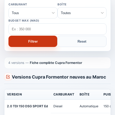
CARBURANT
BOÎTE
BUDGET MAX (MAD)
Filtrer
Reset
4 versions
—
Fiche complète Cupra Formentor
Versions Cupra Formentor neuves au Maroc
VERSION
CARBURANT
BOÎTE
PUISS
2.0 TDI 150 DSG SPORT Ed
Diesel
Automatique
150 ch