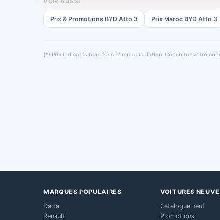
VOIR AUSSI
Prix & Promotions BYD Atto 3
Prix Maroc BYD Atto 3
(*) Prix indicatifs hors frais d'immatriculation. Consultez votre c
MARQUES POPULAIRES
VOITURES NEUVE
Dacia
Catalogue neuf
Renault
Promotions