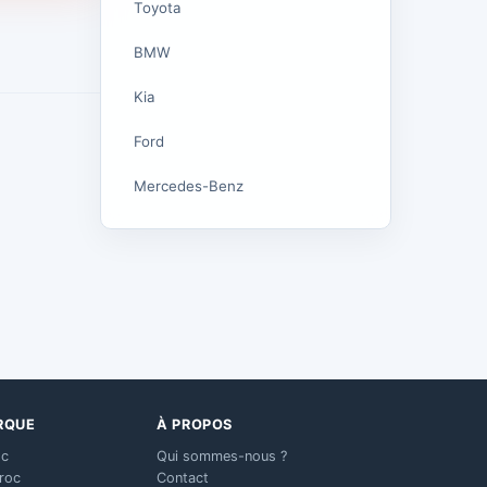
Toyota
BMW
Kia
Ford
Mercedes-Benz
RQUE
À PROPOS
oc
Qui sommes-nous ?
aroc
Contact