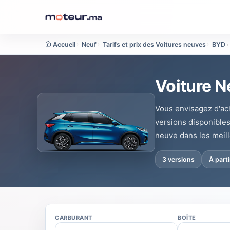
Accueil
›
Neuf
›
Tarifs et prix des Voitures neuves
›
BYD
›
Voiture N
Vous envisagez d'ach
versions disponibles
neuve dans les meill
3 versions
À part
CARBURANT
BOÎTE