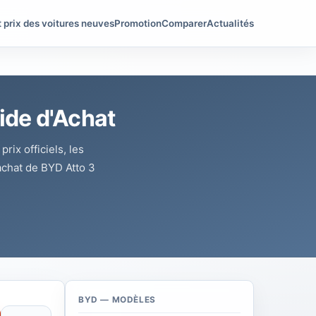
t prix des voitures neuves
Promotion
Comparer
Actualités
ide d'Achat
ix officiels, les
 achat de BYD Atto 3
BYD — MODÈLES