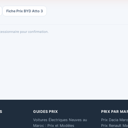
Fiche Prix BYD Atto 3
oncessionnaire pour confirmation.
S
GUIDES PRIX
PRIX PAR MA
Voitures Électriques Neuves au
Prix Dacia Mar
Maroc : Prix et Modèles
Prix Renault M