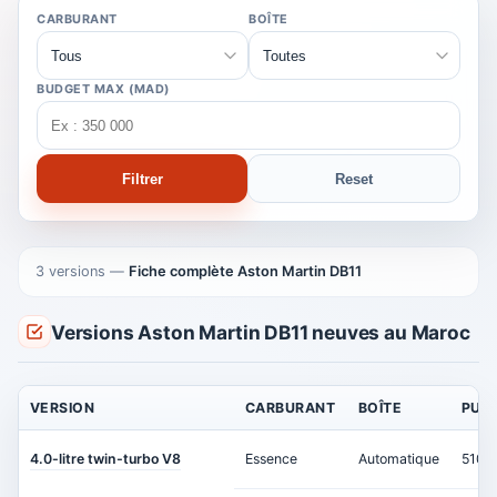
CARBURANT
BOÎTE
BUDGET MAX (MAD)
Filtrer
Reset
3 versions
—
Fiche complète Aston Martin DB11
Versions Aston Martin DB11 neuves au Maroc
VERSION
CARBURANT
BOÎTE
PUI
4.0-litre twin-turbo V8
Essence
Automatique
510 c