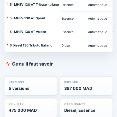
1.5 l MHEV 130 AT Tributo Italiano
Essence
Automatique
13
1.5 l MHEV 130 AT Sprint
Essence
Automatique
13
1.5 l MHEV 130 AT Veloce
Essence
Automatique
13
1.6 Diesel 130 Tributo Italiano
Diesel
Automatique
13
Ce qu'il faut savoir
VERSIONS
PRIX MIN
5 versions
387 000 MAD
PRIX MAX
CARBURANTS
475 000 MAD
Diesel, Essence