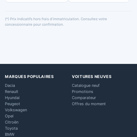
(*) Prix indicatifs hors frais d'immatriculation. Consultez votre
concessionnaire pour confirmation.
MARQUES POPULAIRES
VOITURES NEUVES
Dacia
Catalogue neuf
Renault
Promotions
Hyundai
Comparateur
Peugeot
Offres du moment
Volkswagen
Opel
Citroën
Toyota
BMW