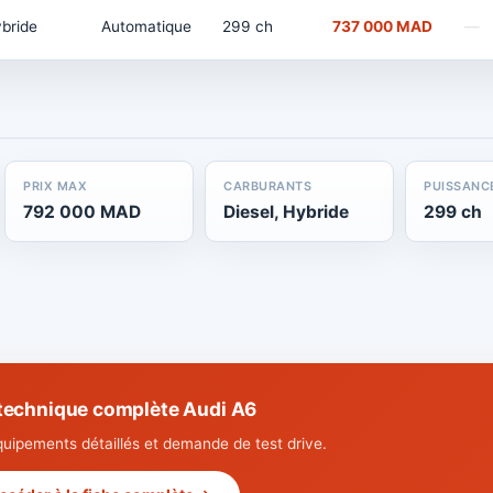
bride
Automatique
299 ch
737 000 MAD
—
PRIX MAX
CARBURANTS
PUISSANC
792 000 MAD
Diesel, Hybride
299 ch
 technique complète Audi A6
quipements détaillés et demande de test drive.