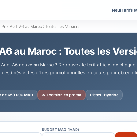
Neuf
Tarifs e
Prix Audi A6 au Maroc : Toutes les Versions
 A6 au Maroc : Toutes les Vers
a Audi A6 neuve au Maroc ? Retrouvez le tarif officiel de chaque
on estimés et les offres promotionnelles en cours pour obtenir l
ir de 659 000 MAD
🔥 1 version en promo
Diesel · Hybride
BUDGET MAX (MAD)