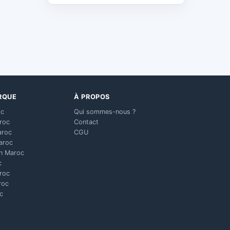
RQUE
À PROPOS
oc
Qui sommes-nous ?
aroc
Contact
aroc
CGU
aroc
n Maroc
c
aroc
roc
c