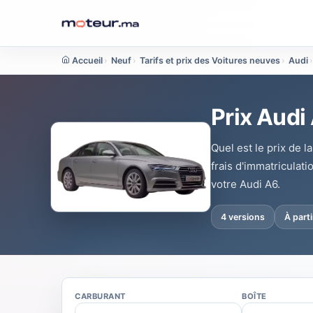
Accueil
›
Neuf
›
Tarifs et prix des Voitures neuves
›
Audi
›
Prix Audi
Quel est le prix de l
frais d'immatriculati
votre Audi A6.
4 versions
À part
CARBURANT
BOÎTE