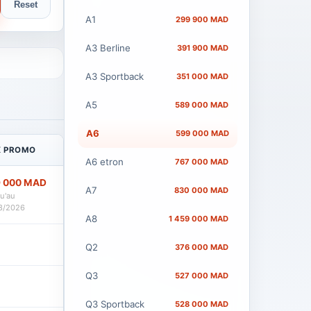
Reset
A1
299 900 MAD
A3 Berline
391 900 MAD
A3 Sportback
351 000 MAD
A5
589 000 MAD
A6
599 000 MAD
X PROMO
A6 etron
767 000 MAD
 000 MAD
A7
830 000 MAD
Voir
u'au
8/2026
A8
1 459 000 MAD
Voir
Q2
376 000 MAD
Q3
527 000 MAD
Voir
Q3 Sportback
528 000 MAD