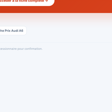
ccéder à la fiche complète →
che Prix Audi A6
oncessionnaire pour confirmation.