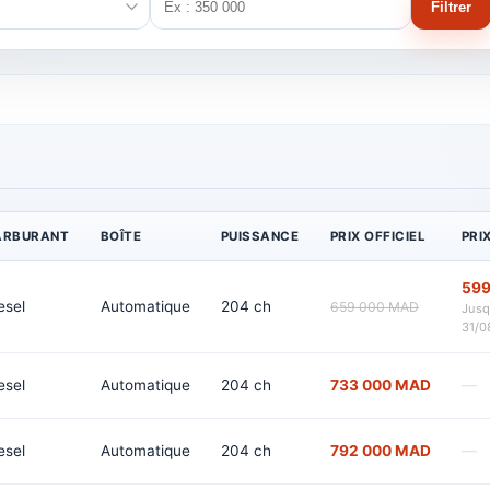
Filtrer
ARBURANT
BOÎTE
PUISSANCE
PRIX OFFICIEL
PRI
599
esel
Automatique
204 ch
659 000 MAD
Jusq
31/0
esel
Automatique
204 ch
733 000 MAD
—
esel
Automatique
204 ch
792 000 MAD
—