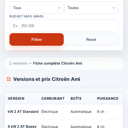
BUDGET MAX (MAD)
Filtrer
Reset
2 versions
—
Fiche complète Citroën Ami
Versions et prix Citroën Ami
VERSION
CARBURANT
BOÎTE
PUISSANCE
P
kW 2 AT Standard
Électrique
Automatique
8 ch
1
6 kW 2 AT Buggy
Électrique
Automatique
8 ch
1