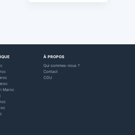
RQUE
À PROPOS
oc
Qui sommes-nous ?
aroc
Contact
aroc
CGU
aroc
n Maroc
c
aroc
roc
c