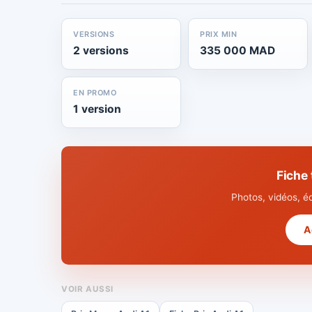
VERSIONS
PRIX MIN
2 versions
335 000 MAD
EN PROMO
1 version
Fiche
Photos, vidéos, é
A
VOIR AUSSI