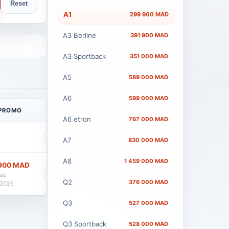
Reset
A1
299 900 MAD
A3 Berline
391 900 MAD
A3 Sportback
351 000 MAD
A5
589 000 MAD
A6
599 000 MAD
 PROMO
A6 etron
767 000 MAD
Voir
A7
830 000 MAD
A8
1 459 000 MAD
900 MAD
Voir
'au
Q2
376 000 MAD
/2026
Q3
527 000 MAD
Q3 Sportback
528 000 MAD