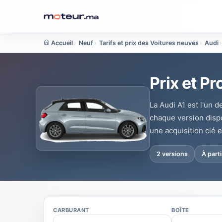
Accueil
›
Neuf
›
Tarifs et prix des Voitures neuves
›
Audi
›
Prix et P
La Audi A1 est l'un 
chaque version dispo
une acquisition clé 
2 versions
À part
CARBURANT
BOÎTE