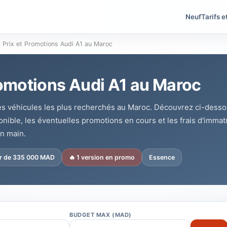
Neuf
Tarifs e
Prix et Promotions Audi A1 au Maroc
romotions Audi A1 au Maroc
des véhicules les plus recherchés au Maroc. Découvrez ci-dessous
nible, les éventuelles promotions en cours et les frais d'immat
en main.
ir de 335 000 MAD
🔥 1 version en promo
Essence
BUDGET MAX (MAD)