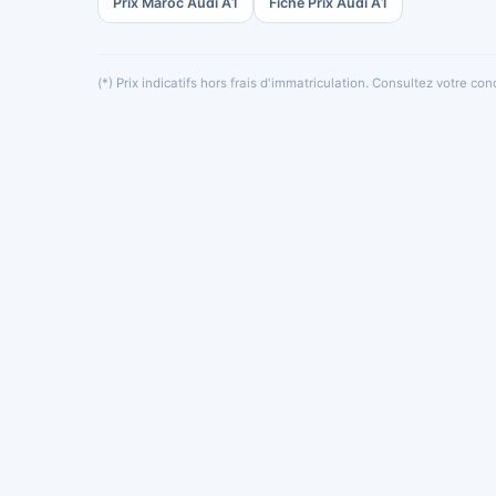
Prix Maroc Audi A1
Fiche Prix Audi A1
(*) Prix indicatifs hors frais d'immatriculation. Consultez votre c