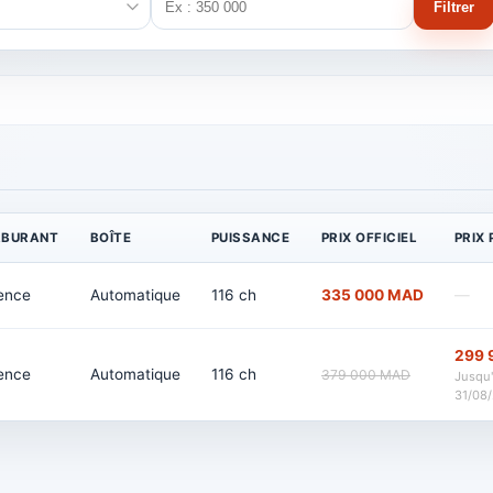
Filtrer
RBURANT
BOÎTE
PUISSANCE
PRIX OFFICIEL
PRIX
ence
Automatique
116 ch
335 000 MAD
—
299 
ence
Automatique
116 ch
379 000 MAD
Jusqu
31/08